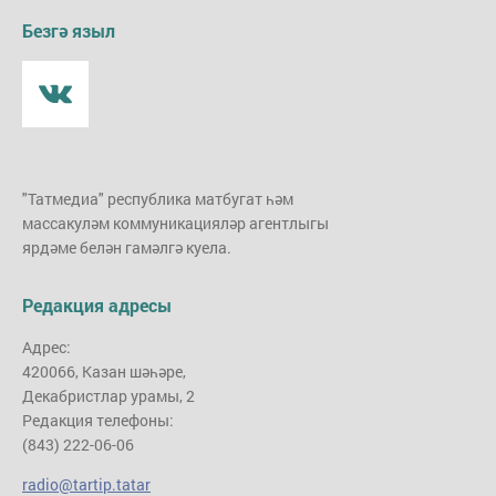
Безгә языл
"Татмедиа" республика матбугат һәм
массакуләм коммуникацияләр агентлыгы
ярдәме белән гамәлгә куела.
Редакция адресы
Адрес:
420066, Казан шәһәре,
Декабристлар урамы, 2
Редакция телефоны:
(843) 222-06-06
radio@tartip.tatar