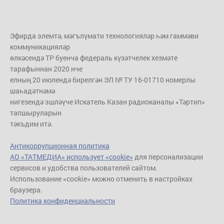
Эфирда элемтә, мәгълүмати технологияләр һәм гаммәви
коммуникацияләр
өлкәсендә ТР буенча федераль күзәтчелек хезмәте
тарафыннан 2020 нче
елның 20 июлендә бирелгән ЭЛ № ТУ 16-01710 номерлы
шаһадәтнәмә
нигезендә эшләүче Искатель Казан радиоканалы «Тәртип»
тапшыруларын
тәкъдим итә.
Антикоррупционная политика
АО «ТАТМЕДИА» использует «cookie»
для персонализации
сервисов и удобства пользователей сайтом.
Использование «cookie» можно отменить в настройках
браузера.
Политика конфиденциальности