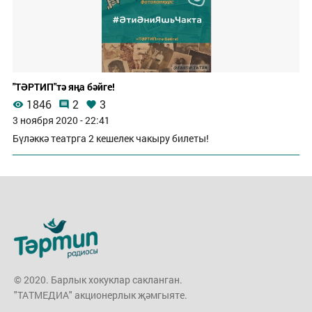
"ТӘРТИП"тә яңа бәйге!
1846
2
3
3 ноября 2020 - 22:41
Бүләккә театрга 2 кешелек чакыру билеты!
© 2020. Барлык хокуклар сакланган.
"ТАТМЕДИА" акционерлык җәмгыяте.