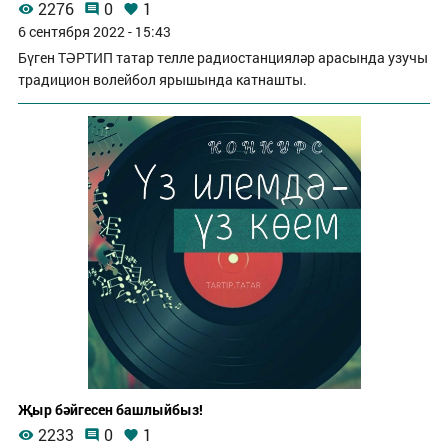
2276
0
1
6 сентября 2022 - 15:43
Бүген ТӘРТИП татар телле радиостанцияләр арасында узучы
традицион волейбол ярышында катнашты.
Җыр бәйгесен башлыйбыз!
2233
0
1