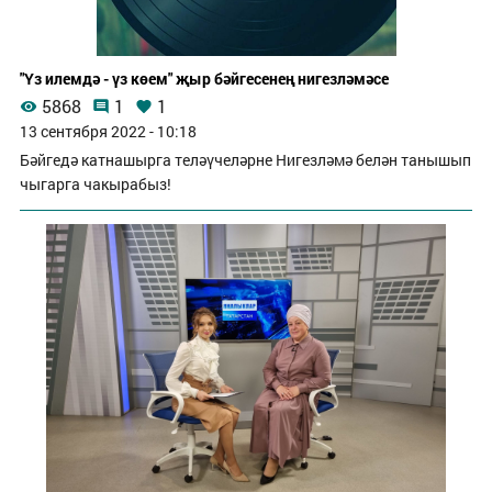
"Үз илемдә - үз көем" җыр бәйгесенең нигезләмәсе
5868
1
1
13 сентября 2022 - 10:18
Бәйгедә катнашырга теләүчеләрне Нигезләмә белән танышып
чыгарга чакырабыз!