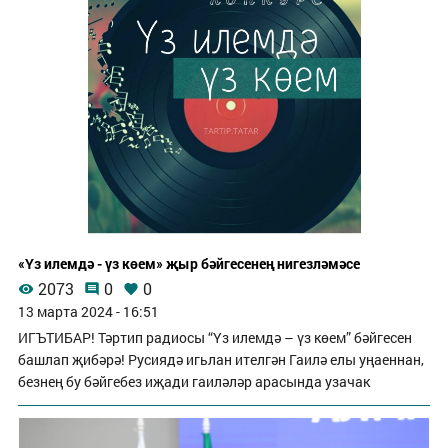
«Үз илемдә - үз көем» җыр бәйгесенең нигезләмәсе
2073
0
0
13 марта 2024 - 16:51
ИГЪТИБАР! Тәртип радиосы “Үз илемдә – үз көем” бәйгесен
башлап җибәрә! Русиядә игьлан ителгән Гаилә елы уңаеннан,
безнең бу бәйгебез иҗади гаиләләр арасында узачак