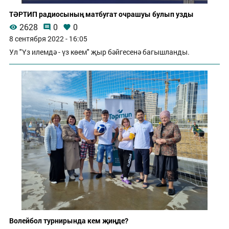
ТӘРТИП радиосының матбугат очрашуы булып узды
2628
0
0
8 сентября 2022 - 16:05
Ул "Үз илемдә - үз көем" җыр бәйгесенә багышланды.
Волейбол турнирында кем җиңде?