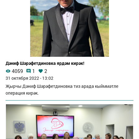
Дәниф Шәрәфетдиновка ярдәм кирәк!
4059
1
2
31 октября 2022 - 13:02
Җырчы Дәниф Шәрәфетдиновка тиз арада кыйммәтле
операция кирәк.