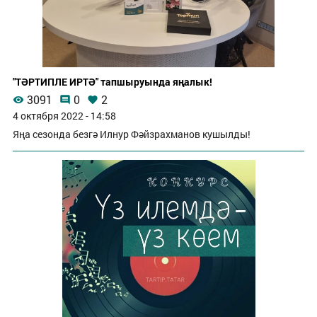
"ТӘРТИПЛЕ ИРТӘ" тапшыруында яңалык!
3091
0
2
4 октября 2022 - 14:58
Яңа сезонда безгә Илнур Фәйзрахманов кушылды!