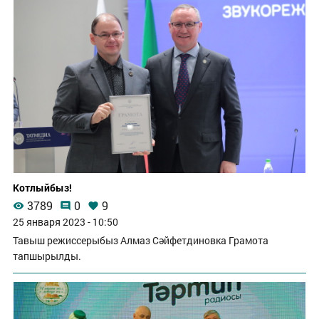
Котлыйбыз!
3789
0
9
25 января 2023 - 10:50
Тавыш режиссерыбыз Алмаз Сәйфетдиновка Грамота
тапшырылды.