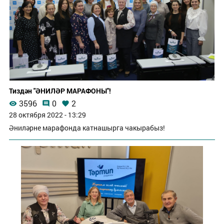
Тиздән "ӘНИЛӘР МАРАФОНЫ"!
3596
0
2
28 октября 2022 - 13:29
Әниләрне марафонда катнашырга чакырабыз!