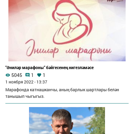
"Әниләр марафоны" бәйгесенең нигезләмәсе
5045
1
1
1 ноября 2022 - 13:37
Марафонда катнашканчы, аның барлык шартлары белән
танышып чыгыгыз.