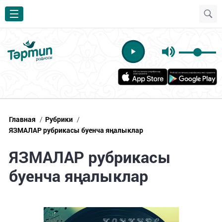
Главная
/
Рубрики
/
ЯЗМАЛАР рубрикасы буенча яңалыклар
ЯЗМАЛАР рубрикасы
буенча яңалыклар