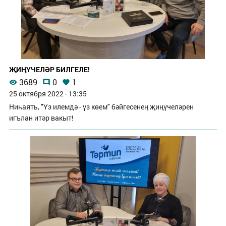
ҖИҢҮЧЕЛӘР БИЛГЕЛЕ!
3689
0
1
25 октября 2022 - 13:35
Ниһаять, "Үз илемдә - үз көем" бәйгесенең җиңүчеләрен
игълан итәр вакыт!