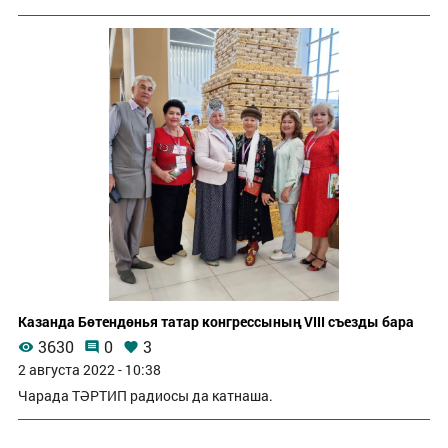
Казанда Бөтендөнья татар конгрессының VIII съезды бара
3630
0
3
2 августа 2022 - 10:38
Чарада ТӘРТИП радиосы да катнаша.