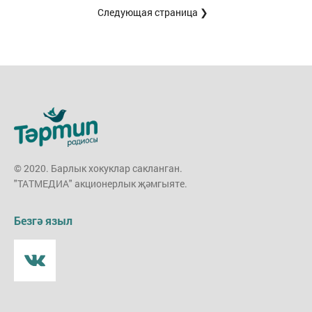
Следующая страница ❯
© 2020. Барлык хокуклар сакланган.
"ТАТМЕДИА" акционерлык җәмгыяте.
Безгә языл