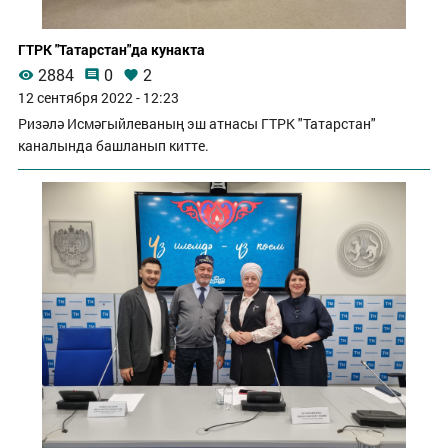
ГТРК "Татарстан"да кунакта
2884
0
2
12 сентября 2022 - 12:23
Ризәлә Исмәгыйлеваның эш атнасы ГТРК "Татарстан"
каналында башланып китте.