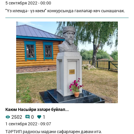
5 сентября 2022 - 00:00
"Үз илемдә - үз көем" конкурсында гаиләләр көч сынашачак.
Каюм Насыйри эзләре буйлап...
2502
0
1
1 сентября 2022 - 09:07
ТӘРТИП радиосы мәдәни сәфәрләрен дәвам итә.