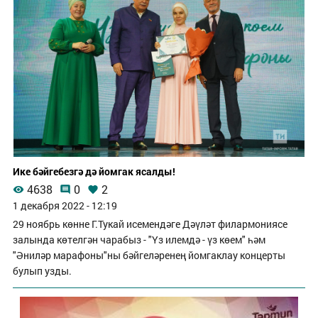
Ике бәйгебезгә дә йомгак ясалды!
4638
0
2
1 декабря 2022 - 12:19
29 ноябрь көнне Г.Тукай исемендәге Дәүләт филармониясе
залында көтелгән чарабыз - "Үз илемдә - үз көем" һәм
"Әниләр марафоны"ны бәйгеләренең йомгаклау концерты
булып узды.