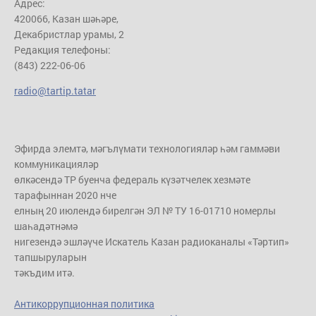
Адрес:
420066, Казан шәһәре,
Декабристлар урамы, 2
Редакция телефоны:
(843) 222-06-06
radio@tartip.tatar
Эфирда элемтә, мәгълүмати технологияләр һәм гаммәви
коммуникацияләр
өлкәсендә ТР буенча федераль күзәтчелек хезмәте
тарафыннан 2020 нче
елның 20 июлендә бирелгән ЭЛ № ТУ 16-01710 номерлы
шаһадәтнәмә
нигезендә эшләүче Искатель Казан радиоканалы «Тәртип»
тапшыруларын
тәкъдим итә.
Антикоррупционная политика