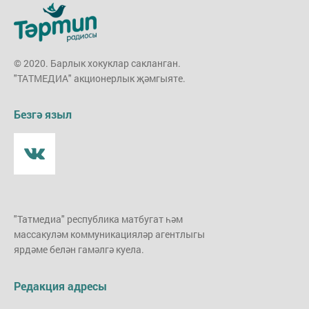
© 2020. Барлык хокуклар сакланган.
"ТАТМЕДИА" акционерлык җәмгыяте.
Безгә языл
"Татмедиа" республика матбугат һәм
массакуләм коммуникацияләр агентлыгы
ярдәме белән гамәлгә куела.
Редакция адресы