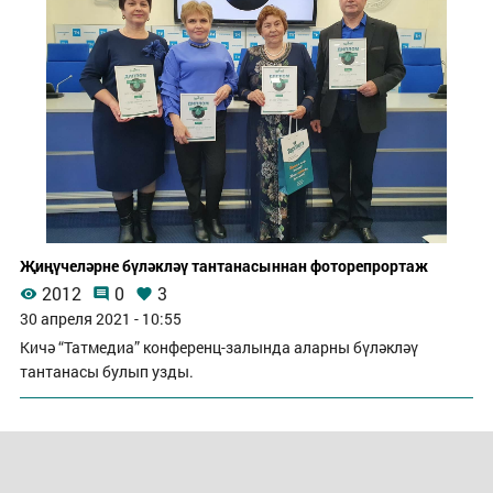
Җиңүчеләрне бүләкләү тантанасыннан фоторепрортаж
2012
0
3
30 апреля 2021 - 10:55
Кичә “Татмедиа” конференц-залында аларны бүләкләү
тантанасы булып узды.