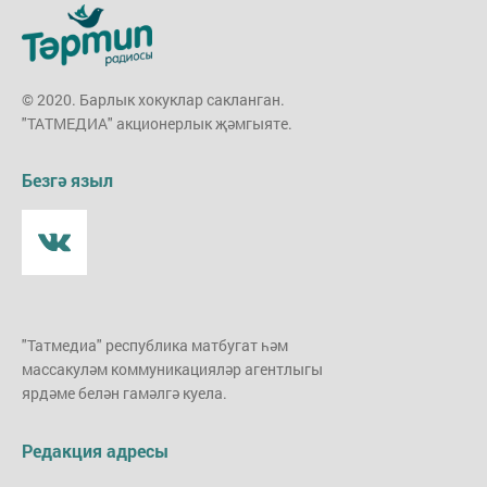
© 2020. Барлык хокуклар сакланган.
"ТАТМЕДИА" акционерлык җәмгыяте.
Безгә языл
"Татмедиа" республика матбугат һәм
массакуләм коммуникацияләр агентлыгы
ярдәме белән гамәлгә куела.
Редакция адресы