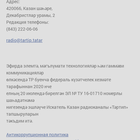
Адрес:
420066, Казан шәһәре,
Декабристлар урамы, 2
Редакция телефоны:
(843) 222-06-06
radio@tartip.tatar
Эфирда элемтә, мәгълүмати технологияләр һәм гаммәви
коммуникацияләр
өлкәсендә ТР буенча федераль күзәтчелек хезмәте
тарафыннан 2020 нче
елның 20 июлендә бирелгән ЭЛ № ТУ 16-01710 номерлы
шаһадәтнәмә
нигезендә эшләүче Искатель Казан радиоканалы «Тәртип»
тапшыруларын
тәкъдим итә.
Антикоррупционная политика