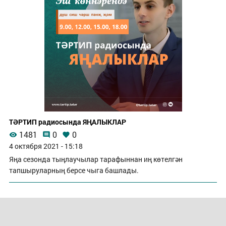
ТӘРТИП радиосында ЯҢАЛЫКЛАР
1481
0
0
4 октября 2021 - 15:18
Яңа сезонда тыңлаучылар тарафыннан иң көтелгән
тапшыруларның берсе чыга башлады.