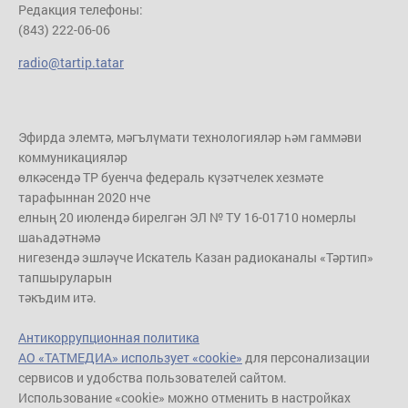
Редакция телефоны:
(843) 222-06-06
radio@tartip.tatar
Эфирда элемтә, мәгълүмати технологияләр һәм гаммәви
коммуникацияләр
өлкәсендә ТР буенча федераль күзәтчелек хезмәте
тарафыннан 2020 нче
елның 20 июлендә бирелгән ЭЛ № ТУ 16-01710 номерлы
шаһадәтнәмә
нигезендә эшләүче Искатель Казан радиоканалы «Тәртип»
тапшыруларын
тәкъдим итә.
Антикоррупционная политика
АО «ТАТМЕДИА» использует «cookie»
для персонализации
сервисов и удобства пользователей сайтом.
Использование «cookie» можно отменить в настройках