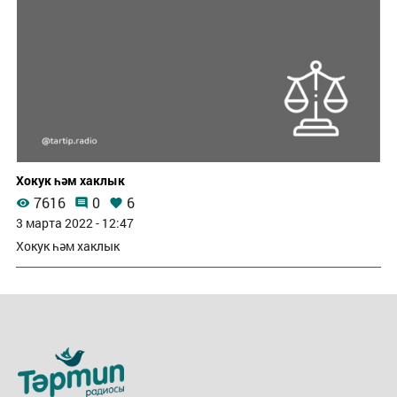
Хокук һәм хаклык
7616
0
6
3 марта 2022 - 12:47
Хокук һәм хаклык