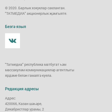
© 2020. Барлык хокуклар сакланган.
"ТАТМЕДИА" акционерлык җәмгыяте.
Безгә языл
"Татмедиа" республика матбугат һәм
массакуләм коммуникацияләр агентлыгы
ярдәме белән гамәлгә куела.
Редакция адресы
Адрес:
420066, Казан шәһәре,
Декабристлар урамы, 2