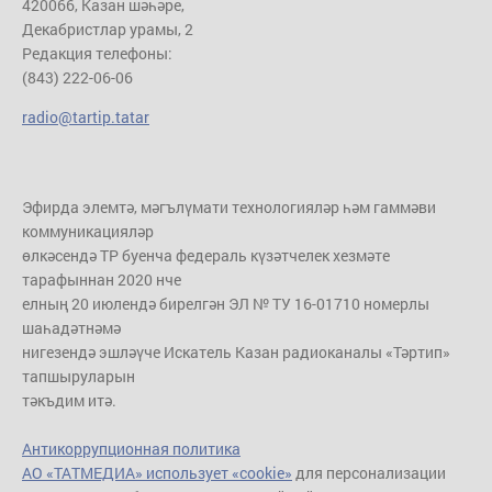
420066, Казан шәһәре,
Декабристлар урамы, 2
Редакция телефоны:
(843) 222-06-06
radio@tartip.tatar
Эфирда элемтә, мәгълүмати технологияләр һәм гаммәви
коммуникацияләр
өлкәсендә ТР буенча федераль күзәтчелек хезмәте
тарафыннан 2020 нче
елның 20 июлендә бирелгән ЭЛ № ТУ 16-01710 номерлы
шаһадәтнәмә
нигезендә эшләүче Искатель Казан радиоканалы «Тәртип»
тапшыруларын
тәкъдим итә.
Антикоррупционная политика
АО «ТАТМЕДИА» использует «cookie»
для персонализации