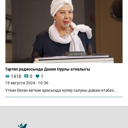
Тәртип радиосында Дания Нурлы атналыгы
1418
0
1
19 августа 2024 - 10:36
Үткән белән көткән арасында күпер салуны дәвам итәбез...