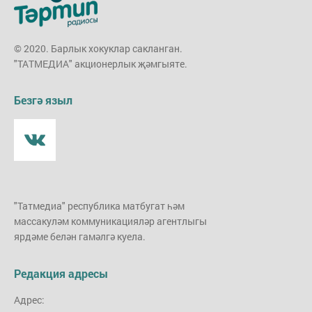
© 2020. Барлык хокуклар сакланган.
"ТАТМЕДИА" акционерлык җәмгыяте.
Безгә языл
"Татмедиа" республика матбугат һәм
массакуләм коммуникацияләр агентлыгы
ярдәме белән гамәлгә куела.
Редакция адресы
Адрес: