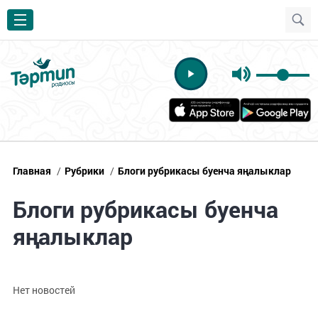
Главная
/
Рубрики
/
Блоги рубрикасы буенча яңалыклар
Блоги рубрикасы буенча
яңалыклар
Нет новостей