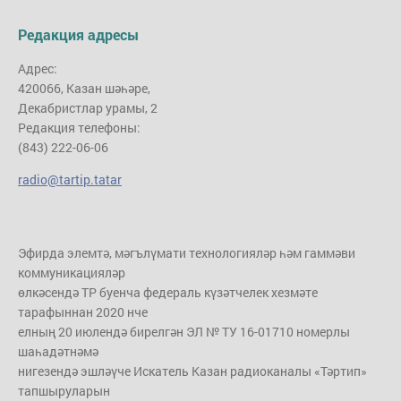
Редакция адресы
Адрес:
420066, Казан шәһәре,
Декабристлар урамы, 2
Редакция телефоны:
(843) 222-06-06
radio@tartip.tatar
Эфирда элемтә, мәгълүмати технологияләр һәм гаммәви
коммуникацияләр
өлкәсендә ТР буенча федераль күзәтчелек хезмәте
тарафыннан 2020 нче
елның 20 июлендә бирелгән ЭЛ № ТУ 16-01710 номерлы
шаһадәтнәмә
нигезендә эшләүче Искатель Казан радиоканалы «Тәртип»
тапшыруларын