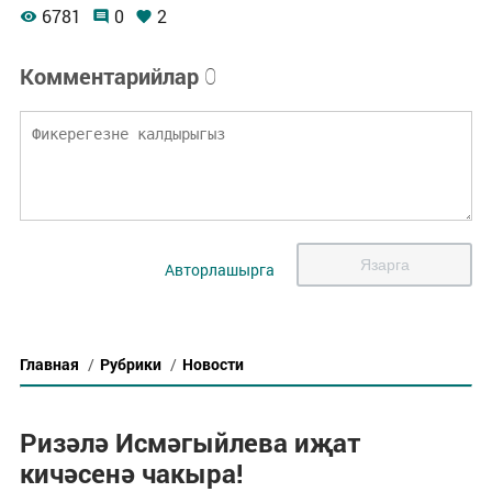
6781
0
2
Комментарийлар
0
Язарга
Авторлашырга
Главная
/
Рубрики
/
Новости
Ризәлә Исмәгыйлева иҗат
кичәсенә чакыра!