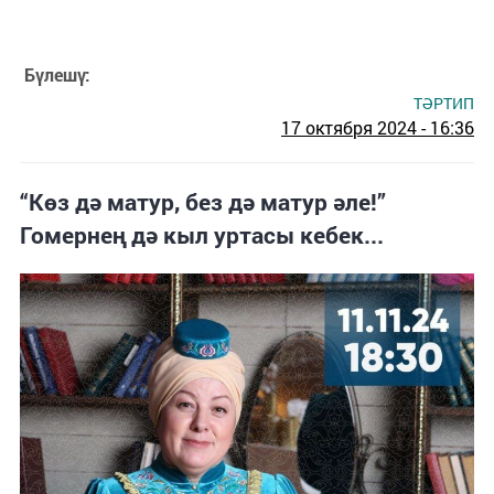
Бүлешү:
ТӘРТИП
17 октября 2024 - 16:36
“Көз дә матур, без дә матур әле!”
Гомернең дә кыл уртасы кебек...