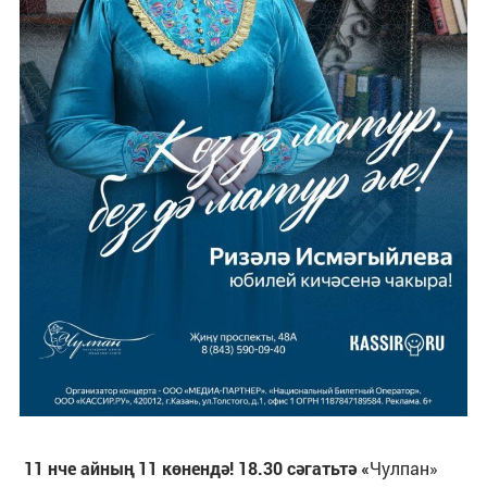
11 нче айның 11 көнендә! 18.30 сәгатьтә «
Чулпан»