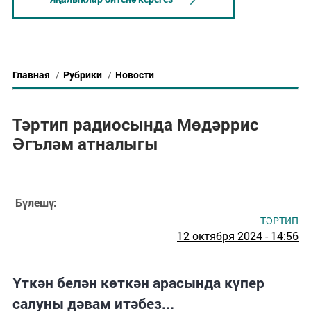
Главная
/
Рубрики
/
Новости
Тәртип радиосында Мөдәррис
Әгъләм атналыгы
Бүлешү:
ТӘРТИП
12 октября 2024 - 14:56
Үткән белән көткән арасында күпер
салуны дәвам итәбез...