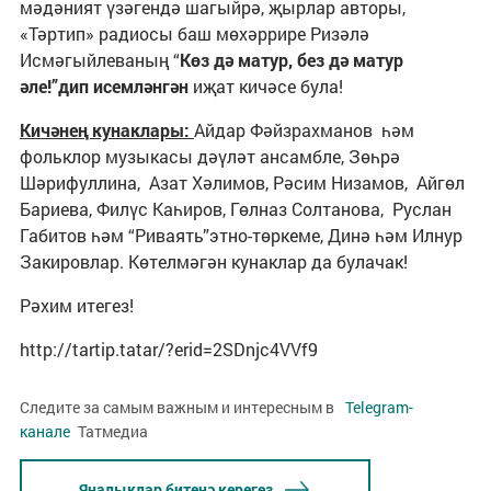
мәдәният үзәгендә шагыйрә, җырлар авторы,
«Тәртип» радиосы баш мөхәррире Ризәлә
Исмәгыйлеваның “
Көз дә матур, без дә матур
әле!”дип исемләнгән
иҗат кичәсе була!
Кичәнең кунаклары:
Айдар Фәйзрахманов һәм
фольклор музыкасы дәүләт ансамбле, Зөһрә
Шәрифуллина, Азат Хәлимов, Рәсим Низамов, Айгөл
Бариева, Филүс Каһиров, Гөлназ Солтанова, Руслан
Габитов һәм “Риваять”этно-төркеме, Динә һәм Илнур
Закировлар. Көтелмәгән кунаклар да булачак!
Рәхим итегез!
http://tartip.tatar/?erid=2SDnjc4VVf9
Следите за самым важным и интересным в
Telegram-
канале
Татмедиа
Яңалыклар битенә керегез