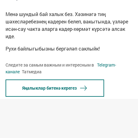
Менә шундый бай халык без. Хәзинәгә тиң
шәхесләребезнең кадерен белеп, вакытында, үзләре
исән-сау чакта аларга кадер-хөрмәт күрсәтә алсак
иде.
Рухи байлыгыбызны бергәләп саклыйк!
Следите за самым важным и интересным в
Telegram-
канале
Татмедиа
Яңалыклар битенә керегез