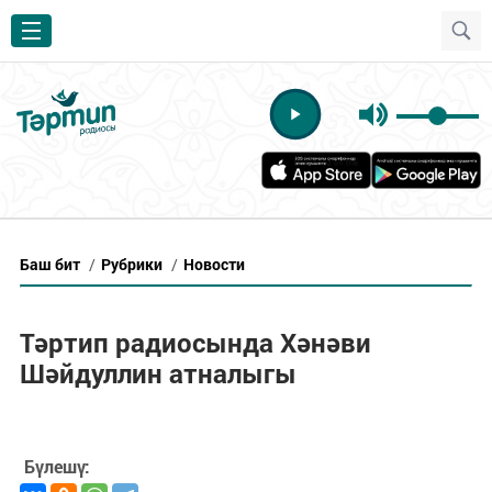
Баш бит
/
Рубрики
/
Новости
Тәртип радиосында Хәнәви
Шәйдуллин атналыгы
Бүлешү: