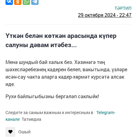
ТӘРТИП
29 октября 2024 - 22:47
Үткән белән көткән арасында күпер
салуны дәвам итәбез...
Менә шундый бай халык без. Хәзинәгә тиң
шәхесләребезнең кадерен белеп, вакытында, үзләре
исән-сау чакта аларга кадер-хөрмәт күрсәтә алсак
иде.
Рухи байлыгыбызны бергәләп саклыйк!
Следите за самым важным и интересным в
Telegram-
канале
Татмедиа
Ошый