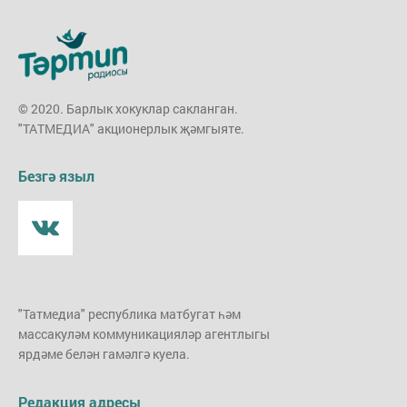
© 2020. Барлык хокуклар сакланган.
"ТАТМЕДИА" акционерлык җәмгыяте.
Безгә языл
"Татмедиа" республика матбугат һәм
массакуләм коммуникацияләр агентлыгы
ярдәме белән гамәлгә куела.
Редакция адресы