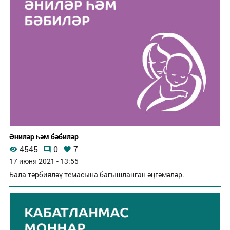
Әниләр һәм бәбиләр
4545
0
7
17 июня 2021 - 13:55
Бала тәрбияләү темасына багышланган әңгәмәләр.