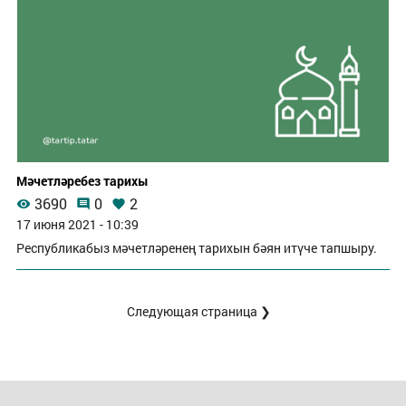
Мәчетләребез тарихы
3690
0
2
17 июня 2021 - 10:39
Республикабыз мәчетләренең тарихын бәян итүче тапшыру.
Следующая страница ❯