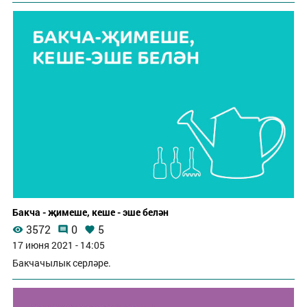
Бакча - җимеше, кеше - эше белән
3572
0
5
17 июня 2021 - 14:05
Бакчачылык серләре.