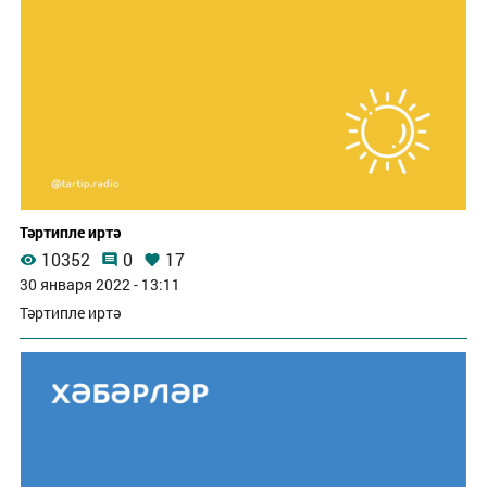
Тәртипле иртә
10352
0
17
30 января 2022 - 13:11
Тәртипле иртә