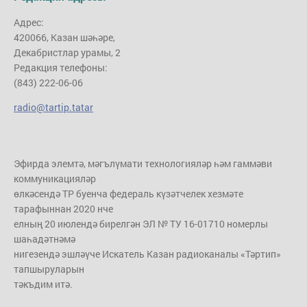
Адрес:
420066, Казан шәһәре,
Декабристлар урамы, 2
Редакция телефоны:
(843) 222-06-06
radio@tartip.tatar
Эфирда элемтә, мәгълүмати технологияләр һәм гаммәви
коммуникацияләр
өлкәсендә ТР буенча федераль күзәтчелек хезмәте
тарафыннан 2020 нче
елның 20 июлендә бирелгән ЭЛ № ТУ 16-01710 номерлы
шаһадәтнәмә
нигезендә эшләүче Искатель Казан радиоканалы «Тәртип»
тапшыруларын
тәкъдим итә.