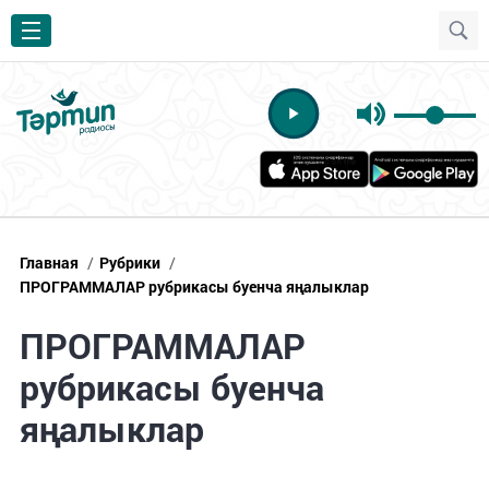
Главная
/
Рубрики
/
ПРОГРАММАЛАР рубрикасы буенча яңалыклар
ПРОГРАММАЛАР
рубрикасы буенча
яңалыклар