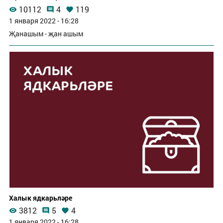
10112
4
119
1 января 2022 - 16:28
Җанашым - җан ашым
Халык ядкарьләре
3812
5
4
1 января 2022 - 16:28