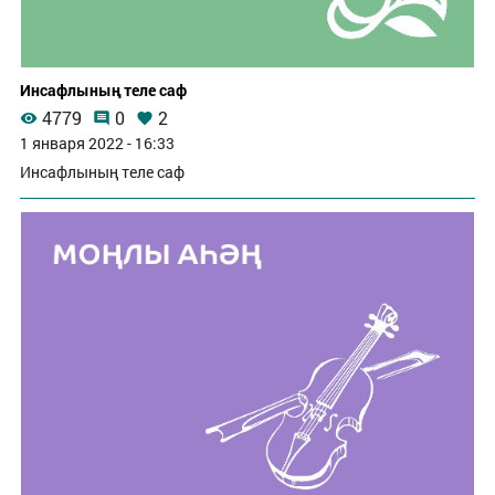
Инсафлының теле саф
4779
0
2
1 января 2022 - 16:33
Инсафлының теле саф