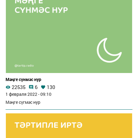
Мәңге сүнмәс нур
22535
6
130
1 февраля 2022 - 09:10
Мәңге сүгмәс нур