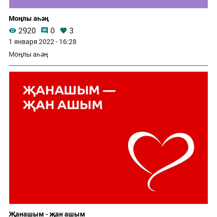
Моңлы аһәң
2920
0
3
1 января 2022 - 16:28
Моңлы аһәң
Җанашым - җан ашым