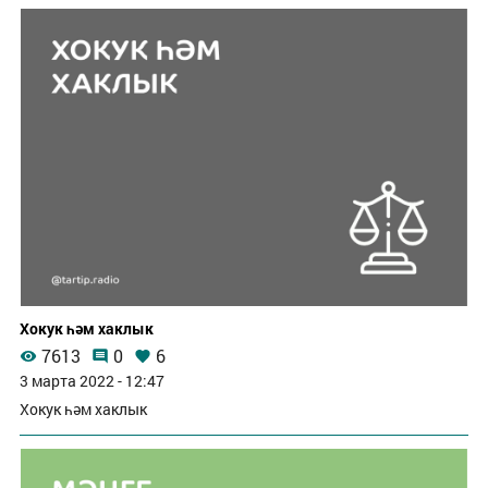
Хокук һәм хаклык
7613
0
6
3 марта 2022 - 12:47
Хокук һәм хаклык