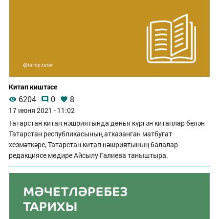
Китап киштәсе
6204
0
8
17 июня 2021 - 11:02
Татарстан китап нәшриятында дөнья күргән китаплар белән
Татарстан республикасының атказанган матбугат
хезмәткәре, Татарстан китап нәшриятының балалар
редакциясе мөдире Айсылу Галиева таныштыра.