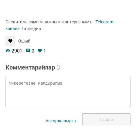
Следите за самым важным и интересным в
Telegram-
канале
Татмедиа
Ошый
2901
0
1
Комментарийлар
0
Язарга
Авторлашырга