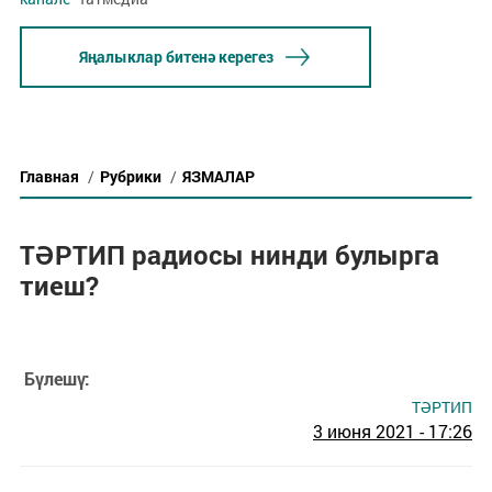
Яңалыклар битенә керегез
Главная
/
Рубрики
/
ЯЗМАЛАР
ТӘРТИП радиосы нинди булырга
тиеш?
Бүлешү:
ТӘРТИП
3 июня 2021 - 17:26