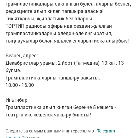
грампластинкалары сакланган булса, аларны безнең
редакциягә алып килеп тапшыра аласыз!
Тик ятканчы, җырлатыйк без аларны!
ТӘРТИП радиосы эфирында сездән җыелган
грампластинкаларны әледән-әле яңгыратып,
тыңлаучылар белән яшьлек елларын искә алырбыз!
Безнең адрес:
Декабристлар урамы, 2 йорт (Татмедиа), 10 кат, 13
бүлмә.
Грампластинкаларны тапшыру вакыты:
10.00 - 16.00
Игътибар!
Грампластинка алып килгән беренче 5 кешегә -
театрга ике кешелек чакыру билеты!
Следите за самым важным и интересным в
Telegram-
канале
Татмедиа