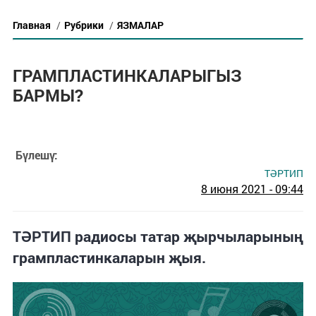
Главная
/
Рубрики
/
ЯЗМАЛАР
ГРАМПЛАСТИНКАЛАРЫГЫЗ
БАРМЫ?
Бүлешү:
ТӘРТИП
8 июня 2021 - 09:44
ТӘРТИП радиосы татар җырчыларының
грампластинкаларын җыя.