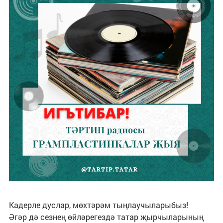
Кадерле дуслар, мөхтәрәм тыңлаучыларыбыз!
Әгәр дә сезнең өйләрегездә татар җырчыларының