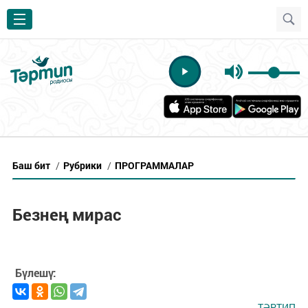
Баш бит
/
Рубрики
/
ПРОГРАММАЛАР
Безнең мирас
Бүлешү:
ТӘРТИП