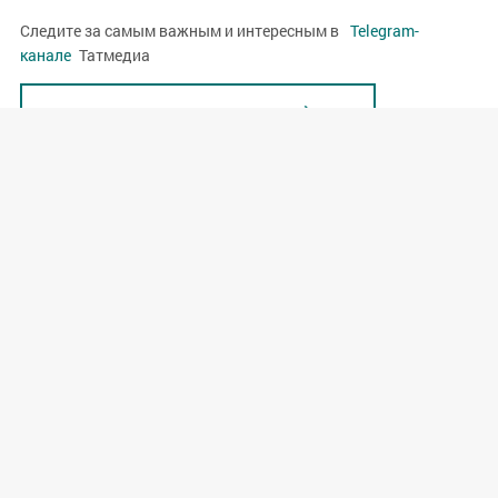
Следите за самым важным и интересным в
Telegram-
канале
Татмедиа
Яңалыклар битенә керегез
© 2020. Барлык хокуклар сакланган.
"ТАТМЕДИА" акционерлык җәмгыяте.