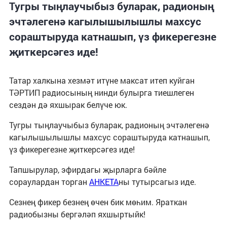
Тугры тыңлаучыбыз буларак, радионың
эчтәлегенә кагылышылышлы махсус
сораштыруда катнашып, үз фикерегезне
җиткерсәгез иде!
Татар халкына хезмәт итүне максат итеп куйган
ТӘРТИП радиосының нинди булырга тиешлеген
сездән дә яхшырак белүче юк.
Тугры тыңлаучыбыз буларак, радионың эчтәлегенә 
кагылышылышлы махсус сораштыруда катнашып, 
үз фикерегезне җиткерсәгез иде!  
Тапшырулар, эфирдагы җырларга бәйле 
сораулардан торган 
АНКЕТА
ны тутырсагыз иде. 
Сезнең фикер безнең өчен бик мөһим. Яраткан 
радиобызны бергәләп яхшыртыйк!