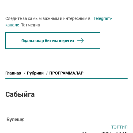
Следите за самым важным и интересным в
Telegram-
канале
Татмедиа
Яңалыклар битенә керегез
Главная
/
Рубрики
/
ПРОГРАММАЛАР
Сабыйга
Бүлешү:
ТӘРТИП