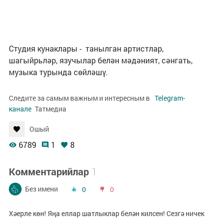
Студия кунаклары - танылган артистлар,
шагыйрьләр, язучылар белән мәдәният, сәнгать,
музыка турында сөйләшү.
Следите за самым важным и интересным в
Telegram-
канале
Татмедиа
Ошый
6789
1
8
Комментарийлар
1
Без имени
0
0
Хәерле көн! Яңа еллар шатлыклар белән килсен! Сезгә ничек