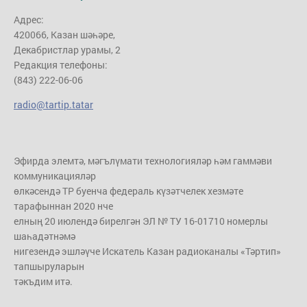
Адрес:
420066, Казан шәһәре,
Декабристлар урамы, 2
Редакция телефоны:
(843) 222-06-06
radio@tartip.tatar
Эфирда элемтә, мәгълүмати технологияләр һәм гаммәви
коммуникацияләр
өлкәсендә ТР буенча федераль күзәтчелек хезмәте
тарафыннан 2020 нче
елның 20 июлендә бирелгән ЭЛ № ТУ 16-01710 номерлы
шаһадәтнәмә
нигезендә эшләүче Искатель Казан радиоканалы «Тәртип»
тапшыруларын
тәкъдим итә.