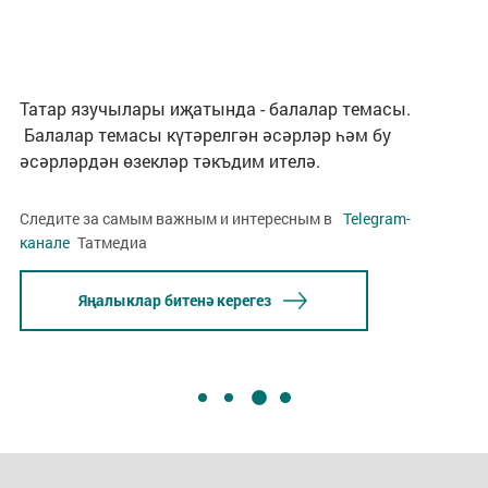
Татар язучылары иҗатында - балалар темасы.
Балалар темасы күтәрелгән әсәрләр һәм бу
әсәрләрдән өзекләр тәкъдим ителә.
Следите за самым важным и интересным в
Telegram-
канале
Татмедиа
Яңалыклар битенә керегез