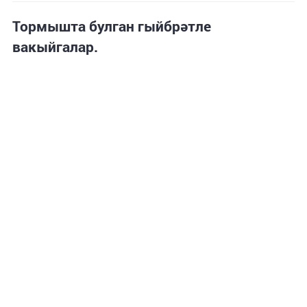
Тормышта булган гыйбрәтле
вакыйгалар.