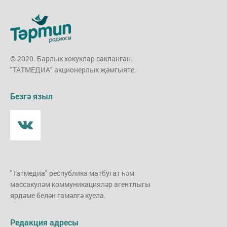
© 2020. Барлык хокуклар сакланган.
"ТАТМЕДИА" акционерлык җәмгыяте.
Безгә языл
"Татмедиа" республика матбугат һәм
массакуләм коммуникацияләр агентлыгы
ярдәме белән гамәлгә куела.
Редакция адресы