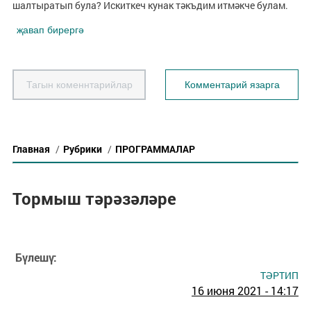
шалтыратып була? Искиткеч кунак тәкъдим итмәкче булам.
җавап бирергә
Тагын коменнтарийлар
Комментарий язарга
Главная
/
Рубрики
/
ПРОГРАММАЛАР
Тормыш тәрәзәләре
Бүлешү:
ТӘРТИП
16 июня 2021 - 14:17