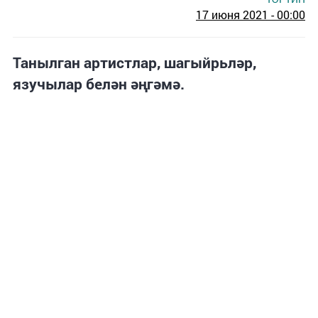
17 июня 2021 - 00:00
Танылган артистлар, шагыйрьләр,
язучылар белән әңгәмә.