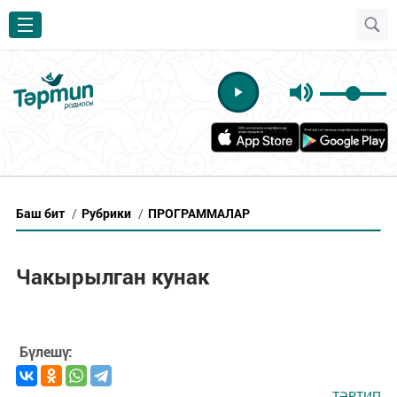
Баш бит
/
Рубрики
/
ПРОГРАММАЛАР
Чакырылган кунак
Бүлешү:
ТӘРТИП