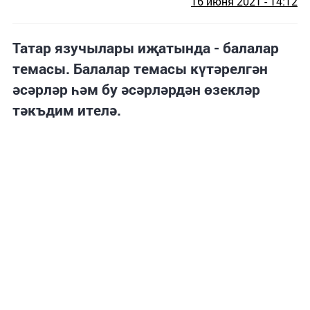
16 июня 2021 - 14:12
Татар язучылары иҗатында - балалар
темасы. Балалар темасы күтәрелгән
әсәрләр һәм бу әсәрләрдән өзекләр
тәкъдим ителә.