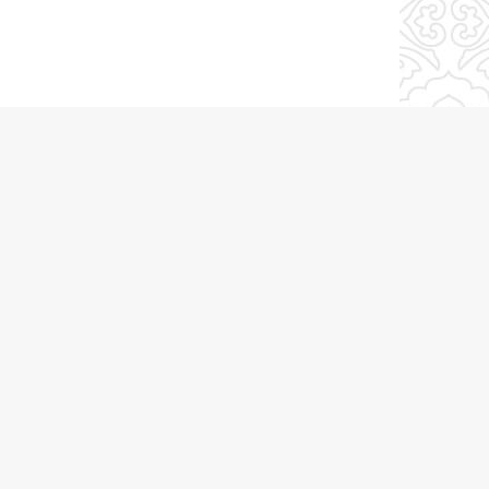
ТӘРТИП
- 14:13
РТИП