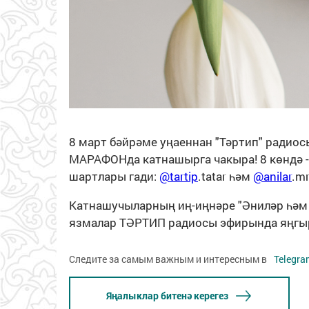
8 март бәйрәме уңаеннан "Тәртип" радио
МАРАФОНда катнашырга чакыра! 8 көндә -
шартлары гади:
@tartip
.tatar һәм
@anilar
.m
Катнашучыларның иң-иңнәре "Әниләр һәм 
язмалар ТӘРТИП радиосы эфирында яңгы
Следите за самым важным и интересным в
Telegra
Яңалыклар битенә керегез