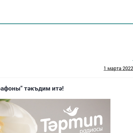
1 марта 2022 
афоны" тәкъдим итә!