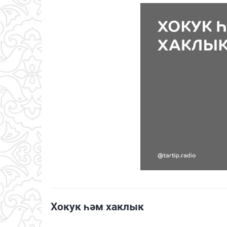
Хокук һәм хаклык