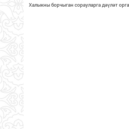
Халыкны борчыган сорауларга дәүләт орга