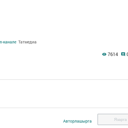
m-канале
Татмедиа
7614
Язарга
Авторлашырга