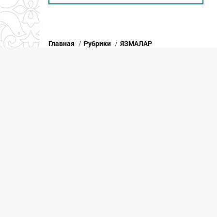
Главная
/
Рубрики
/
ЯЗМАЛАР
ТӘРТИП радиосы Т
коллегия утырышы
Бүлешү:
Бүген «Татмедиа» Республика ма
агентлыгының йомгаклау коллег
радиосы да катнашты.