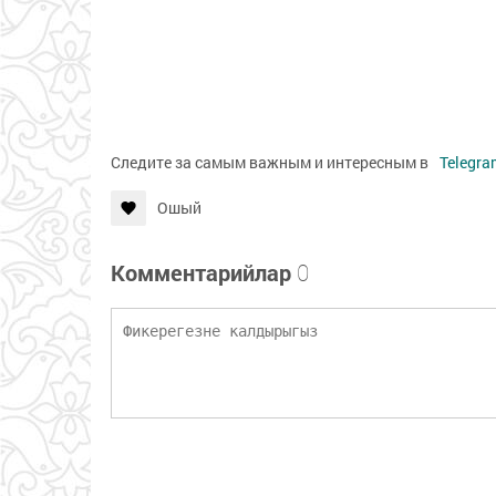
Следите за самым важным и интересным в
Telegra
Ошый
Комментарийлар
0