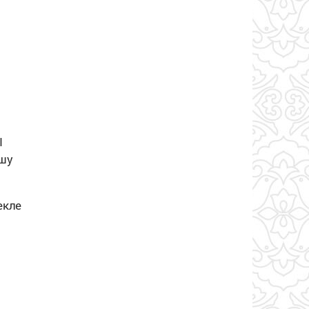
Ы
ашу
екле