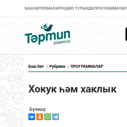
БАШ БИТ
ЯЗМАЛАР
РАДИО ТУРЫНДА
ПРОГРАММАЛАР
Баш бит
/
Рубрики
/
ПРОГРАММАЛАР
Хокук һәм хаклык
Бүлешү: