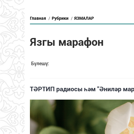
Главная
/
Рубрики
/
ЯЗМАЛАР
Язгы марафон
Бүлешү:
ТӘРТИП радиосы һәм "Әниләр мар