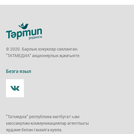
© 2020. Барлык хокуклар сакланган.
"ТАТМЕДИА" акционерлык җәмгыяте.
Безгә языл
"Татмедиа" республика матбугат һәм
массакуләм коммуникацияләр агентлыгы
ярдәме белән гамәлгә куела.