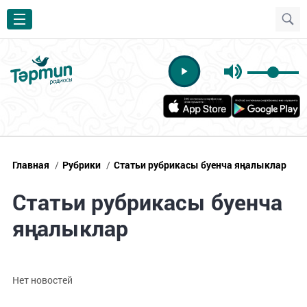
Главная
/
Рубрики
/
Статьи рубрикасы буенча яңалыклар
Статьи рубрикасы буенча
яңалыклар
Нет новостей