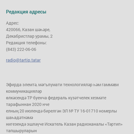
Редакция адресы
Адрес:
420066, Казан шәһәре,
Декабристлар урамы, 2
Редакция телефоны:
(843) 222-06-06
radio@tartip.tatar
Эфирда элемтә, мәгълүмати технологияләр һәм гаммәви
коммуникацияләр
өлкәсендә ТР буенча федераль күзәтчелек хезмәте
тарафыннан 2020 нче
елның 20 июлендә бирелгән ЭЛ № ТУ 16-01710 номерлы
шаһадәтнәмә
нигезендә эшләүче Искатель Казан радиоканалы «Тәртип»
тапшыруларын