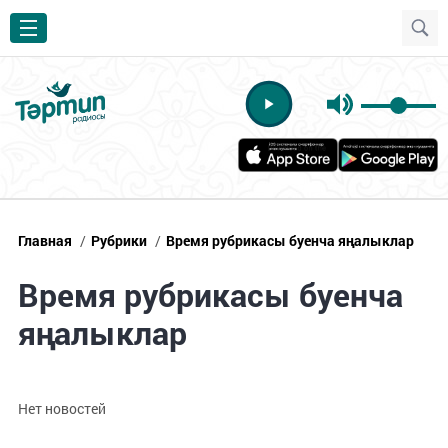
Главная
/
Рубрики
/
Время рубрикасы буенча яңалыклар
Время рубрикасы буенча
яңалыклар
Нет новостей