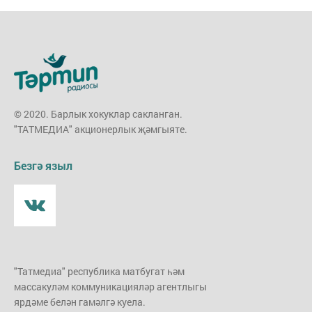
© 2020. Барлык хокуклар сакланган.
"ТАТМЕДИА" акционерлык җәмгыяте.
Безгә языл
"Татмедиа" республика матбугат һәм
массакуләм коммуникацияләр агентлыгы
ярдәме белән гамәлгә куела.