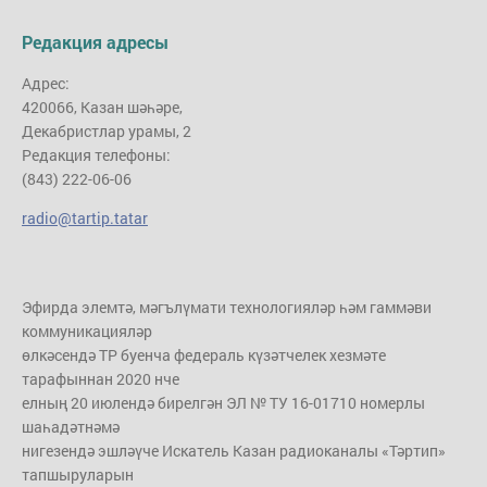
Редакция адресы
Адрес:
420066, Казан шәһәре,
Декабристлар урамы, 2
Редакция телефоны:
(843) 222-06-06
radio@tartip.tatar
Эфирда элемтә, мәгълүмати технологияләр һәм гаммәви
коммуникацияләр
өлкәсендә ТР буенча федераль күзәтчелек хезмәте
тарафыннан 2020 нче
елның 20 июлендә бирелгән ЭЛ № ТУ 16-01710 номерлы
шаһадәтнәмә
нигезендә эшләүче Искатель Казан радиоканалы «Тәртип»
тапшыруларын