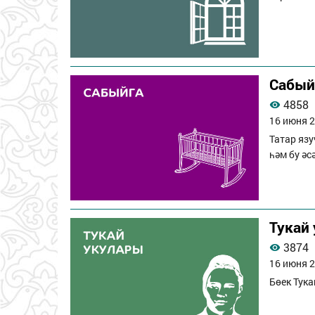
Сабый
4858
16 июня 2
Татар яз
һәм бу әс
Тукай
3874
16 июня 2
Бөек Тук