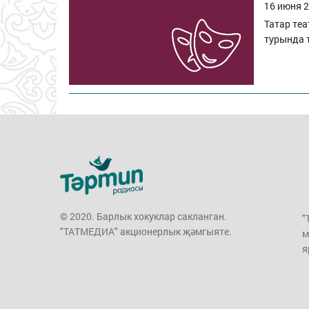
16 июня 2
Татар теа
турында 
© 2020. Барлык хокуклар сакланган.
"
"ТАТМЕДИА" акционерлык җәмгыяте.
м
я