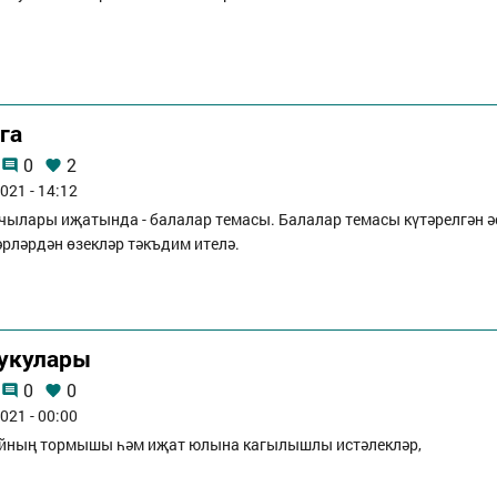
га
0
2
021 - 14:12
учылары иҗатында - балалар темасы. Балалар темасы күтәрелгән ә
әрләрдән өзекләр тәкъдим ителә.
 укулары
0
0
021 - 00:00
айның тормышы һәм иҗат юлына кагылышлы истәлекләр,