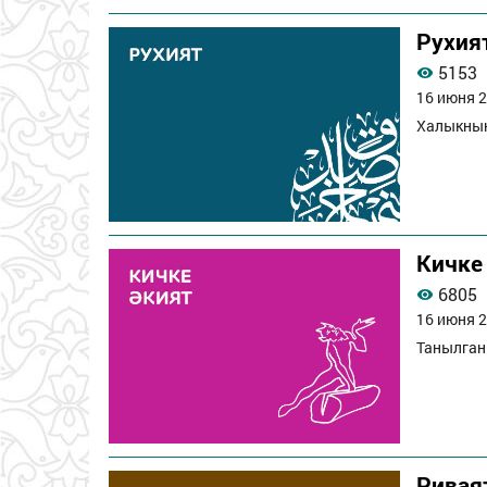
Рухия
5153
16 июня 2
Халыкның
Кичке
6805
16 июня 2
Танылган 
Ривая