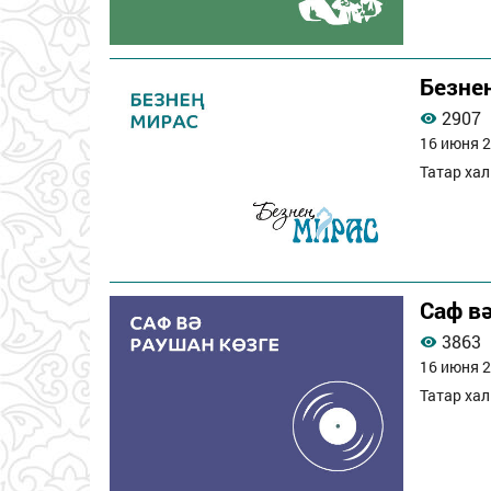
Безне
2907
16 июня 2
Татар ха
Саф в
3863
16 июня 2
Татар ха