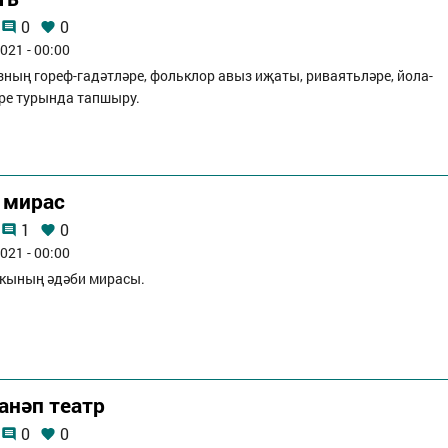
0
0
021 - 00:00
ның гореф-гадәтләре, фольклор авыз иҗаты, риваятьләре, йола-
ре турында тапшыру.
 мирас
1
0
021 - 00:00
лкының әдәби мирасы.
анәп театр
0
0