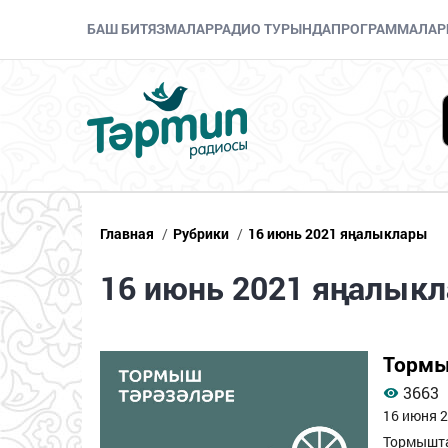
БАШ БИТ
ЯЗМАЛАР
РАДИО ТУРЫНДА
ПРОГРАММАЛАР
Главная
/
Рубрики
/
16 июнь 2021 яңалыклары
16 июнь 2021 яңалык
Тормы
3663
16 июня 2
Тормышта