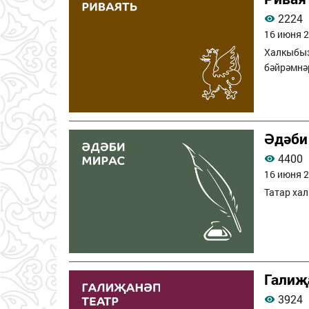
2224
16 июня 2
Халкыбыз
бәйрәмнә
Әдәби
4400
16 июня 2
Татар ха
Галиҗ
3924