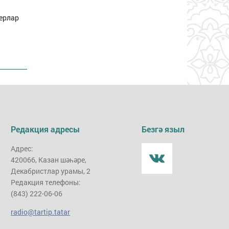
терлар
Редакция адресы
Безгә языл
Адрес:
420066, Казан шәһәре,
Декабристлар урамы, 2
Редакция телефоны:
(843) 222-06-06
radio@tartip.tatar