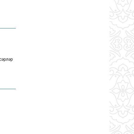
сәрләр