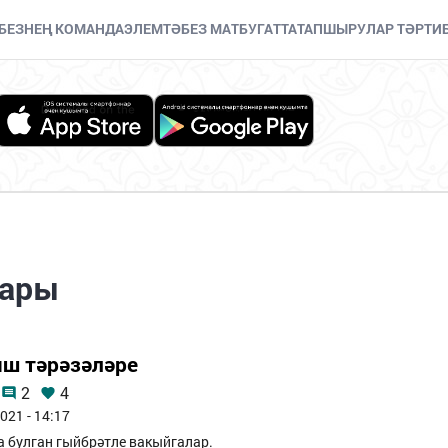
БЕЗНЕҢ КОМАНДА
ЭЛЕМТӘ
БЕЗ МАТБУГАТТА
ТАПШЫРУЛАР ТӘРТИ
лары
ш тәрәзәләре
2
4
021 - 14:17
 булган гыйбрәтле вакыйгалар.