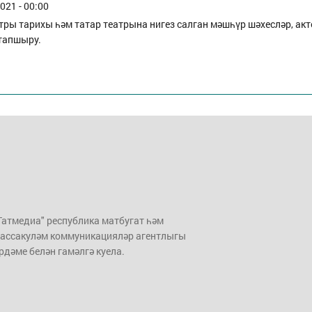
021 - 00:00
тры тарихы һәм татар театрына нигез салган мәшһүр шәхесләр, ак
тапшыру.
Татмедиа" республика матбугат һәм
ассакуләм коммуникацияләр агентлыгы
рдәме белән гамәлгә куела.