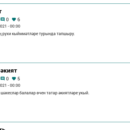
т
0
6
021 - 00:00
 рухи кыйммәтләре турында тапшыру.
 әкият
0
5
021 - 00:00
шәхесләр балалар өчен татар әкиятләре укый.
ть