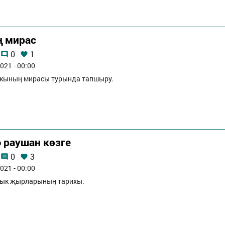
ң мирас
0
1
021 - 00:00
лкының мирасы турында тапшыру.
ә раушан көзге
0
3
021 - 00:00
лык җырларының тарихы.