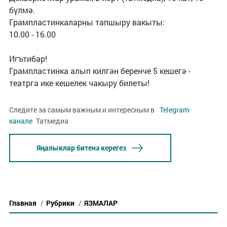
бүлмә.
Грампластинкаларны тапшыру вакыты:
10.00 - 16.00
Игътибар!
Грампластинка алып килгән беренче 5 кешегә -
театрга ике кешелек чакыру билеты!
Следите за самым важным и интересным в
Telegram-
канале
Татмедиа
Яңалыклар битенә керегез
Главная
/
Рубрики
/
ЯЗМАЛАР