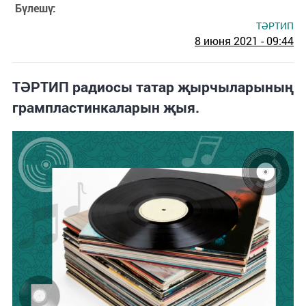
Бүлешү:
ТӘРТИП
8 июня 2021 - 09:44
ТӘРТИП радиосы татар җырчыларының
грампластинкаларын җыя.