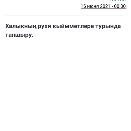
16 июня 2021 - 00:00
Халыкның рухи кыйммәтләре турында
тапшыру.