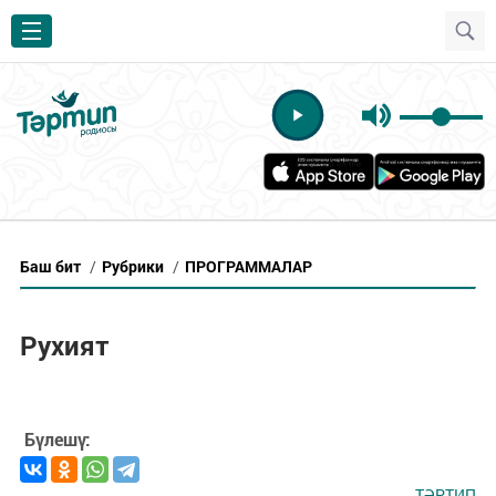
Баш бит
/
Рубрики
/
ПРОГРАММАЛАР
Рухият
Бүлешү:
ТӘРТИП