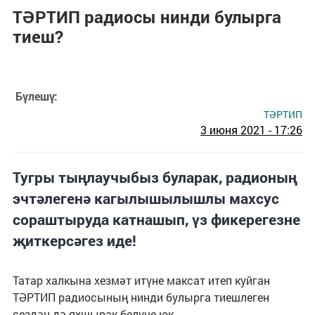
ТӘРТИП радиосы нинди булырга
тиеш?
Бүлешү:
ТӘРТИП
3 июня 2021 - 17:26
Тугры тыңлаучыбыз буларак, радионың
эчтәлегенә кагылышылышлы махсус
сораштыруда катнашып, үз фикерегезне
җиткерсәгез иде!
Татар халкына хезмәт итүне максат итеп куйган
ТӘРТИП радиосының нинди булырга тиешлеген
сездән дә яхшырак белүче юк.