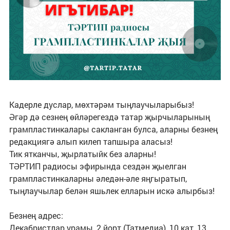
Кадерле дуслар, мөхтәрәм тыңлаучыларыбыз!
Әгәр дә сезнең өйләрегездә татар җырчыларының
грампластинкалары сакланган булса, аларны безнең
редакциягә алып килеп тапшыра аласыз!
Тик ятканчы, җырлатыйк без аларны!
ТӘРТИП радиосы эфирында сездән җыелган
грампластинкаларны әледән-әле яңгыратып,
тыңлаучылар белән яшьлек елларын искә алырбыз!
Безнең адрес:
Декабристлар урамы, 2 йорт (Татмедиа), 10 кат, 13