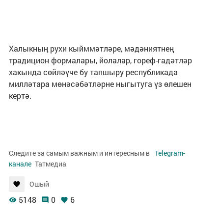
Халыкның рухи кыйммәтләре, мәдәниятнең
традицион формалары, йолалар, гореф-гадәтләр
хакында сөйләүче бу тапшыру республикада
милләтара мөнәсәбәтләрне ныгытуга үз өлешен
кертә.
Следите за самым важным и интересным в
Telegram-
канале
Татмедиа
Ошый
5148
0
6