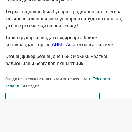
Тугры тыңлаучыбыз буларак, радионың эчтәлегенә 
кагылышылышлы махсус сораштыруда катнашып, 
үз фикерегезне җиткерсәгез иде!  
Тапшырулар, эфирдагы җырларга бәйле 
сораулардан торган 
АНКЕТА
ны тутырсагыз иде. 
Сезнең фикер безнең өчен бик мөһим. Яраткан 
радиобызны бергәләп яхшыртыйк!
Следите за самым важным и интересным в
Telegram-
канале
Татмедиа
Яңалыклар битенә керегез