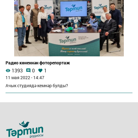
Радио көненнән фоторепортаж
1393
0
1
11 мая 2022 - 14:47
Ачык студиядә кемнәр булды?