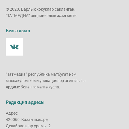
© 2020. Барлык хокуклар сакланган.
"ТАТМЕДИА" акционерлык җәмгыяте.
Безгә языл
"Татмедиа" республика матбугат һәм
массакуләм коммуникацияләр агентлыгы
ярдәме белән гамәлгә куела.
Редакция адресы
Адрес:
420066, Казан шәһәре,
Декабристлар урамы, 2