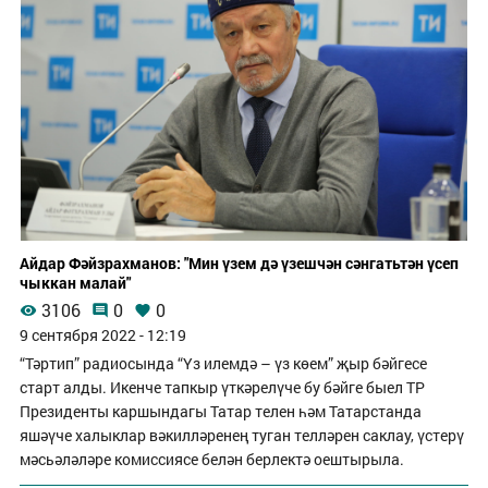
Айдар Фәйзрахманов: "Мин үзем дә үзешчән сәнгатьтән үсеп
чыккан малай"
3106
0
0
9 сентября 2022 - 12:19
“Тәртип” радиосында “Үз илемдә – үз көем” җыр бәйгесе
старт алды. Икенче тапкыр үткәрелүче бу бәйге быел ТР
Президенты каршындагы Татар телен һәм Татарстанда
яшәүче халыклар вәкилләренең туган телләрен саклау, үстерү
мәсьәләләре комиссиясе белән берлектә оештырыла.