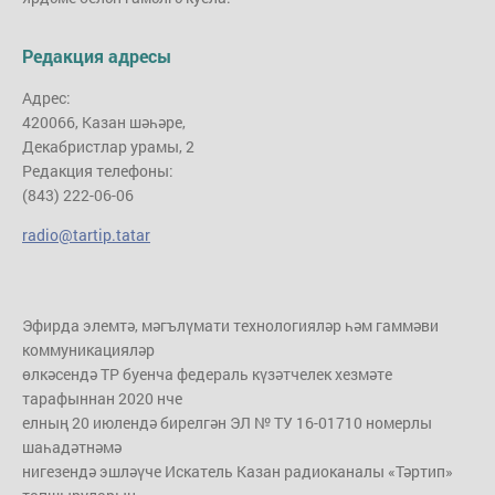
Редакция адресы
Адрес:
420066, Казан шәһәре,
Декабристлар урамы, 2
Редакция телефоны:
(843) 222-06-06
radio@tartip.tatar
Эфирда элемтә, мәгълүмати технологияләр һәм гаммәви
коммуникацияләр
өлкәсендә ТР буенча федераль күзәтчелек хезмәте
тарафыннан 2020 нче
елның 20 июлендә бирелгән ЭЛ № ТУ 16-01710 номерлы
шаһадәтнәмә
нигезендә эшләүче Искатель Казан радиоканалы «Тәртип»