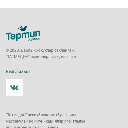
© 2020. Барлык хокуклар сакланган.
"ТАТМЕДИА" акционерлык җәмгыяте.
Безгә языл
"Татмедиа" республика матбугат һәм
массакуләм коммуникацияләр агентлыгы
ярдәме белән гамәлгә куела.