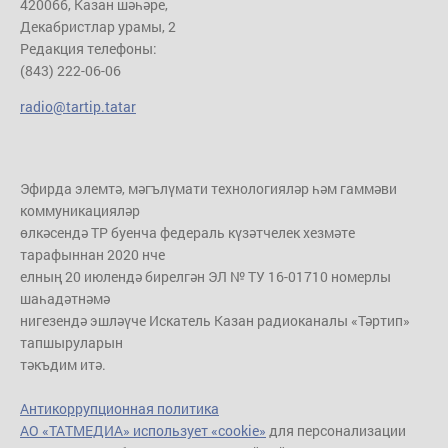
420066, Казан шәһәре,
Декабристлар урамы, 2
Редакция телефоны:
(843) 222-06-06
radio@tartip.tatar
Эфирда элемтә, мәгълүмати технологияләр һәм гаммәви
коммуникацияләр
өлкәсендә ТР буенча федераль күзәтчелек хезмәте
тарафыннан 2020 нче
елның 20 июлендә бирелгән ЭЛ № ТУ 16-01710 номерлы
шаһадәтнәмә
нигезендә эшләүче Искатель Казан радиоканалы «Тәртип»
тапшыруларын
тәкъдим итә.
Антикоррупционная политика
АО «ТАТМЕДИА» использует «cookie»
для персонализации