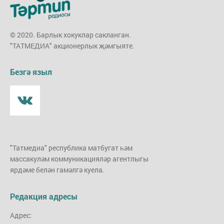
© 2020. Барлык хокуклар сакланган.
"ТАТМЕДИА" акционерлык җәмгыяте.
Безгә языл
"Татмедиа" республика матбугат һәм
массакуләм коммуникацияләр агентлыгы
ярдәме белән гамәлгә куела.
Редакция адресы
Адрес: