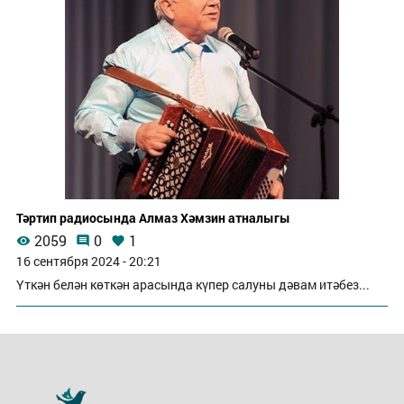
Тәртип радиосында Алмаз Хәмзин атналыгы
2059
0
1
16 сентября 2024 - 20:21
Үткән белән көткән арасында күпер салуны дәвам итәбез...