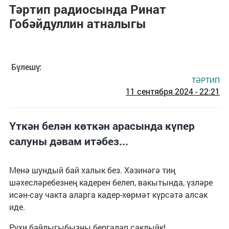
Тәртип радиосында Ринат
Гобәйдуллин атналыгы
Бүлешү:
ТӘРТИП
11 сентября 2024 - 22:21
Үткән белән көткән арасында күпер
салуны дәвам итәбез...
Менә шундый бай халык без. Хәзинәгә тиң
шәхесләребезнең кадерен белеп, вакытында, үзләре
исән-сау чакта аларга кадер-хөрмәт күрсәтә алсак
иде.
Рухи байлыгыбызны бергәләп саклыйк!