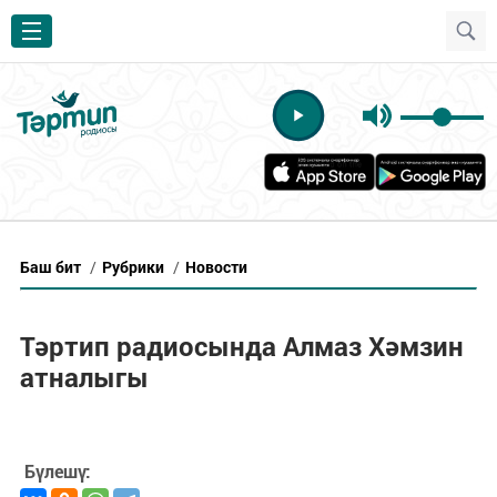
Баш бит
/
Рубрики
/
Новости
Тәртип радиосында Алмаз Хәмзин
атналыгы
Бүлешү: