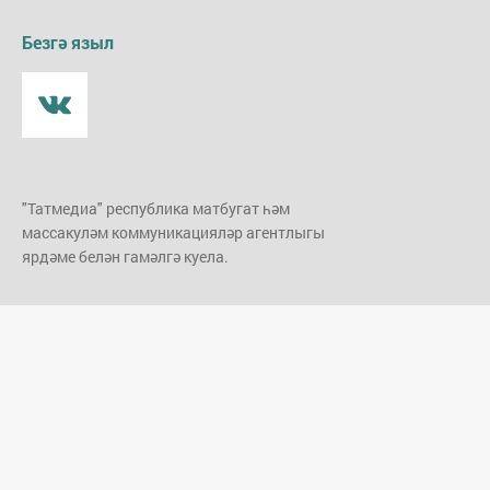
Безгә языл
"Татмедиа" республика матбугат һәм
массакуләм коммуникацияләр агентлыгы
ярдәме белән гамәлгә куела.
Редакция адресы
Адрес:
420066, Казан шәһәре,
Декабристлар урамы, 2
Редакция телефоны:
(843) 222-06-06