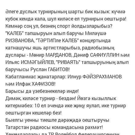
Әлеге дуслык турнирының шарты бик кызык: күчмә
кубок кемдә кала, шул киләсе ел турнирын оештыра!
Кемнәр соң ул, безнең спорт йолдызларыбыз?
"КАЛЕБ" тапшыруын алып баручы Миләүшә
РИЗВАНОВА, "ТӘРТИПле КАЛЕБ" концертында
катнашучы яшь артистларыбыз, радиобызның
дуслары - Мөнир МАРДАНОВ, Дәниф САФИУЛЛИН һәм
Ильяс ИСМӘГЫЙЛЕВ, "РИВАЯТЬ" тапшыруының алып
баручысы Руслан ГАБИТОВ!
Кабатланмас җанатарлар: Илнур ФӘЙЗРАХМАНОВ
һәм Илфак ХАФИЗОВ!
Барысы да үзебезнекеләр инде!
Димәк, киләсе турнир - бездән! Йөзгә кызыллык
китермәбез: 10 ел эчендә ике җиңү яулап, ике турнир
оештырган кешеләр без!
Быелгы уенны тиешле дәрәҗәдә оештыручы
Татарстан радиосы командасына рәхмәт!
Хөкемдарлары да ТР Волейбол федерациясеннән