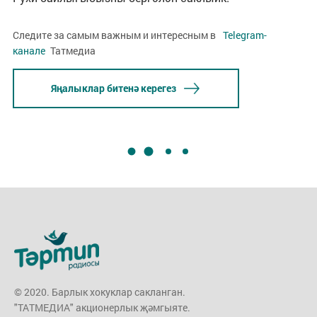
Следите за самым важным и интересным в
Telegram-
канале
Татмедиа
Яңалыклар битенә керегез
© 2020. Барлык хокуклар сакланган.
"ТАТМЕДИА" акционерлык җәмгыяте.