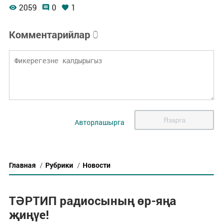
2059
0
1
Комментарийлар
0
Язарга
Авторлашырга
Главная
/
Рубрики
/
Новости
ТӘРТИП радиосының өр-яңа
җиңүе!