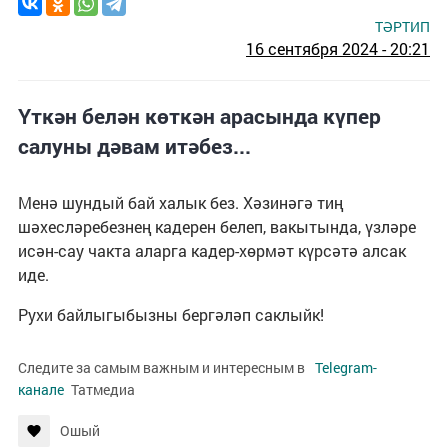
ТӘРТИП
16 сентября 2024 - 20:21
Үткән белән көткән арасында күпер
салуны дәвам итәбез...
Менә шундый бай халык без. Хәзинәгә тиң
шәхесләребезнең кадерен белеп, вакытында, үзләре
исән-сау чакта аларга кадер-хөрмәт күрсәтә алсак
иде.
Рухи байлыгыбызны бергәләп саклыйк!
Следите за самым важным и интересным в
Telegram-
канале
Татмедиа
Ошый