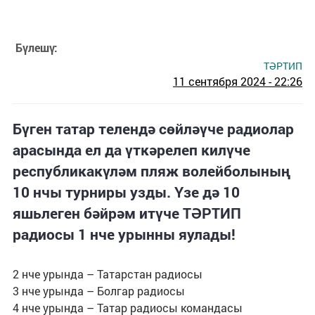
Бүлешү:
ТӘРТИП
11 сентября 2024 - 22:26
Бүген татар телендә сөйләүче радиолар
арасында ел да үткәрелеп килүче
республикакүләм пляж волейболының
10 нчы турниры узды. Үзе дә 10
яшьлеген бәйрәм итүче ТӘРТИП
радиосы 1 нче урынны яулады!
2 нче урында – Татарстан радиосы
3 нче урында – Болгар радиосы
4 нче урында – Татар радиосы командасы