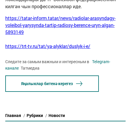
килгән чын профессионаллар иде.
https://tatar-inform.tatar/news/radiolar-arasyndagy-
voleibol-yarysynda-tartip-radiosy-berence-uryn-algan-
5893149
https://trt-tv.ru/tat/ya-alyklar/duslyk-i-e/
Следите за самым важным и интересным в
Telegram-
канале
Татмедиа
Яңалыклар битенә керегез
Главная
/
Рубрики
/
Новости