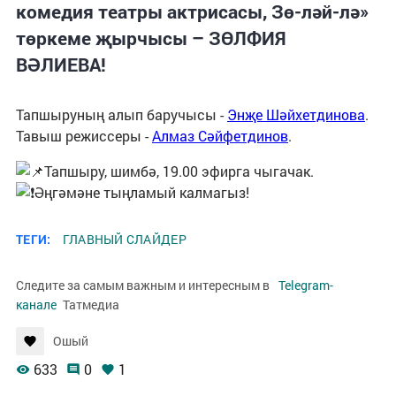
комедия театры актрисасы, Зө-ләй-лә»
төркеме җырчысы – ЗӨЛФИЯ
ВӘЛИЕВА!
Тапшыруның алып баручысы -
Энҗе Шәйхетдинова
.
Тавыш режиссеры -
Алмаз Сәйфетдинов
.
Тапшыру, шимбә, 19.00 эфирга чыгачак.
Әңгәмәне тыңламый калмагыз!
ТЕГИ:
ГЛАВНЫЙ СЛАЙДЕР
Следите за самым важным и интересным в
Telegram-
канале
Татмедиа
Ошый
633
0
1