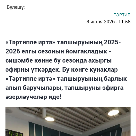
Бүлешү:
ТӘРТИП
3 июля 2026 - 11:58
«Тәртипле иртә» тапшыруының 2025-
2026 елгы сезонын йомгакладык -
сишәмбе көнне бу сезонда ахыргы
эфирны үткәрдек. Бу көнге кунаклар
«Тәртипле иртә» тапшыруының барлык
алып баручылары, тапшыруны эфирга
әзерләүчеләр иде!