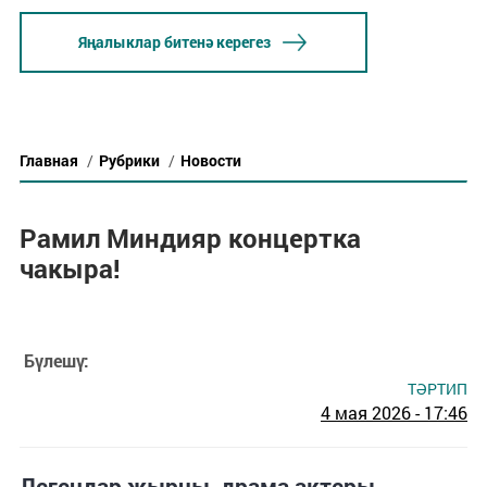
Яңалыклар битенә керегез
Главная
/
Рубрики
/
Новости
Рамил Миндияр концертка
чакыра!
Бүлешү:
ТӘРТИП
4 мая 2026 - 17:46
Легендар җырчы, драма актеры,