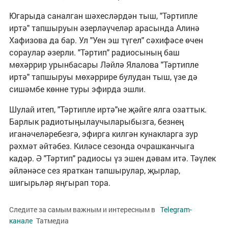
Югарыда саналган шәхесләрдән тыш, "Тәртипле
иртә" тапшыруын әзерләүчеләр арасында Алинә
Хафизова да бар. Ул "Уен эш түгел" сәхифәсе өчен
сораулар әзерли. "Тәртип" радиосының баш
мөхәррир урынбасары Ләйлә Ялалова "Тәртипле
иртә" тапшыруы мөхәррире булудан тыш, үзе дә
сишәмбе көнне туры эфирда эшли.
Шулай итеп, "Тәртипле иртә"не җәйге ялга озаттык.
Барлык радиотыңылаучыларыбызга, безнең
иганәчеләребезгә, эфирга килгән кунакларга зур
рәхмәт әйтәбез. Киләсе сезонда очрашканчыга
кадәр. Ә "Тәртип" радиосы үз эшен дәвам итә. Тәүлек
әйләнәсе сез яраткан тапшырулар, җырлар,
шигырьләр яңгырап тора.
Следите за самым важным и интересным в
Telegram-
канале
Татмедиа