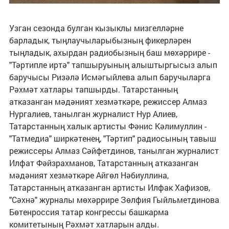
Узган сезонда булган кызыклы мизгелләрне
барладык, тыңлаучыларыбызның фикерләрен
тыңладык, ахырдан радиобызның баш мөхәррире -
"Тәртипле иртә" тапшыруының алыштыргысыз алып
баручысы Ризәлә Исмәгыйлева алып баручыларга
Рәхмәт хатлары тапшырды. Татарстанның
атказанган мәдәният хезмәткәре, режиссер Алмаз
Нургалиев, танылган журналист Нур Алиев,
Татарстанның халык артисты Фәнис Кәлимуллин -
"Татмедиа" ширкәтенең, "Тәртип" радиосының тавыш
режиссеры Алмаз Сәйфетдинов, танылган журналист
Илфат Фәйзрахманов, Татарстанның атказанган
мәдәният хезмәткәре Айгөл Нәбиуллина,
Татарстанның атказанган артисты Илфак Хафизов,
"Сәхнә" журналы мөхәррире Зөлфия Гыйльметдинова
Бөтенроссия татар конгрессы башкарма
комитетының Рәхмәт хатларын алды.