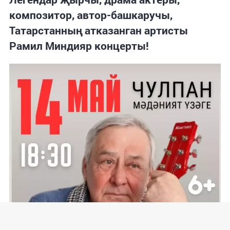
композитор, автор-башкаручы,
Татарстанның атказанган артисты
Рамил Миндияр концерты!