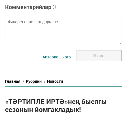
Комментарийлар
0
Язарга
Авторлашырга
Главная
/
Рубрики
/
Новости
«ТӘРТИПЛЕ ИРТӘ»нең быелгы
сезонын йомгакладык!