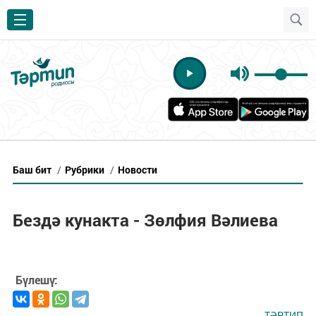
Баш бит
/
Рубрики
/
Новости
Бездә кунакта - Зөлфия Вәлиева
Бүлешү:
ТӘРТИП