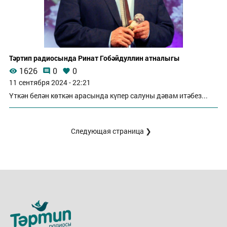
Тәртип радиосында Ринат Гобәйдуллин атналыгы
1626
0
0
11 сентября 2024 - 22:21
Үткән белән көткән арасында күпер салуны дәвам итәбез...
Следующая страница ❯