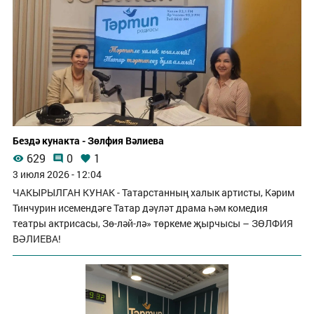
Бездә кунакта - Зөлфия Вәлиева
629
0
1
3 июля 2026 - 12:04
ЧАКЫРЫЛГАН КУНАК - Татарстанның халык артисты, Кәрим
Тинчурин исемендәге Татар дәүләт драма һәм комедия
театры актрисасы, Зө-ләй-лә» төркеме җырчысы – ЗӨЛФИЯ
ВӘЛИЕВА!