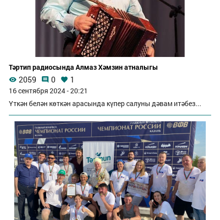
Тәртип радиосында Алмаз Хәмзин атналыгы
2059
0
1
16 сентября 2024 - 20:21
Үткән белән көткән арасында күпер салуны дәвам итәбез...