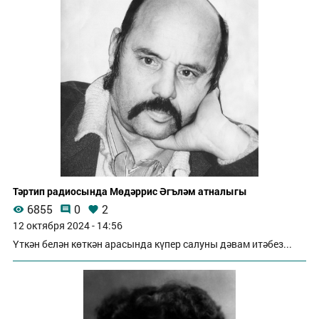
Тәртип радиосында Мөдәррис Әгъләм атналыгы
6855
0
2
12 октября 2024 - 14:56
Үткән белән көткән арасында күпер салуны дәвам итәбез...