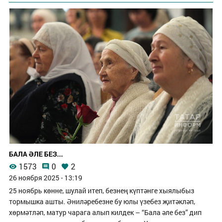
БАЛА ӘЛЕ БЕЗ...
1573
0
2
26 ноября 2025 - 13:19
25 ноябрь көнне, шулай итеп, безнең күптәнге хыялыбыз
тормышка ашты. Әниләребезне бу юлы үзебез җитәкләп,
хөрмәтләп, матур чарага алып килдек – “Бала әле без” дип