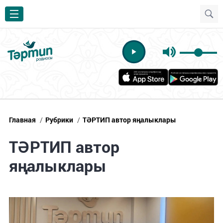
Главная
/
Рубрики
/
ТӘРТИП автор яңалыклары
ТӘРТИП автор
яңалыклары