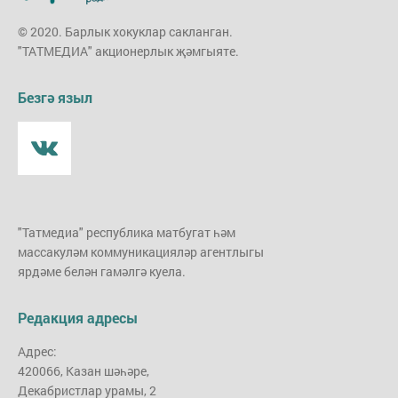
© 2020. Барлык хокуклар сакланган.
"ТАТМЕДИА" акционерлык җәмгыяте.
Безгә языл
"Татмедиа" республика матбугат һәм
массакуләм коммуникацияләр агентлыгы
ярдәме белән гамәлгә куела.
Редакция адресы
Адрес:
420066, Казан шәһәре,
Декабристлар урамы, 2