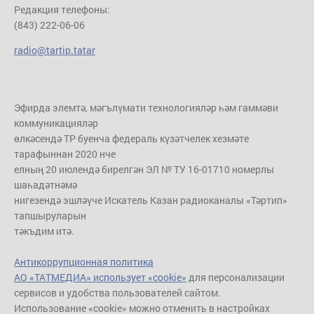
Редакция телефоны:
(843) 222-06-06
radio@tartip.tatar
Эфирда элемтә, мәгълүмати технологияләр һәм гаммәви
коммуникацияләр
өлкәсендә ТР буенча федераль күзәтчелек хезмәте
тарафыннан 2020 нче
елның 20 июлендә бирелгән ЭЛ № ТУ 16-01710 номерлы
шаһадәтнәмә
нигезендә эшләүче Искатель Казан радиоканалы «Тәртип»
тапшыруларын
тәкъдим итә.
Антикоррупционная политика
АО «ТАТМЕДИА» использует «cookie»
для персонализации
сервисов и удобства пользователей сайтом.
Использование «cookie» можно отменить в настройках