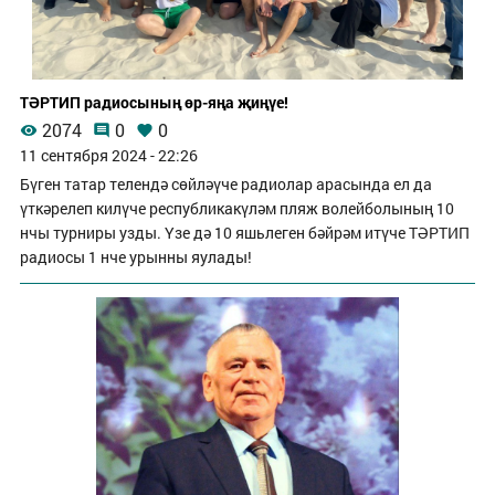
ТӘРТИП радиосының өр-яңа җиңүе!
2074
0
0
11 сентября 2024 - 22:26
Бүген татар телендә сөйләүче радиолар арасында ел да
үткәрелеп килүче республикакүләм пляж волейболының 10
нчы турниры узды. Үзе дә 10 яшьлеген бәйрәм итүче ТӘРТИП
радиосы 1 нче урынны яулады!