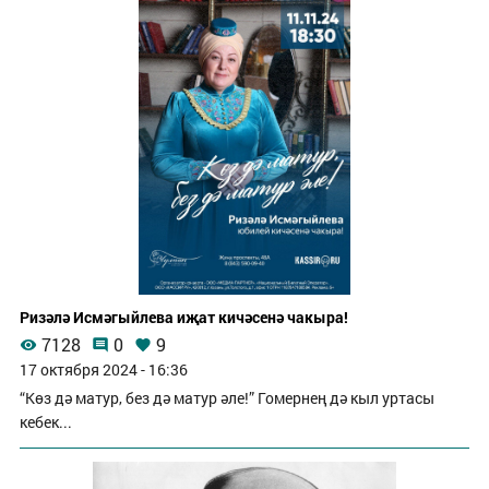
Ризәлә Исмәгыйлева иҗат кичәсенә чакыра!
7128
0
9
17 октября 2024 - 16:36
“Көз дә матур, без дә матур әле!” Гомернең дә кыл уртасы
кебек...