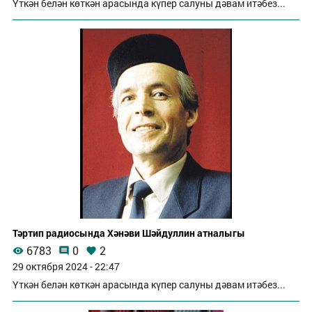
Үткән белән көткән арасында күпер салуны дәвам итәбез...
Тәртип радиосында Хәнәви Шәйдуллин атналыгы
6783
0
2
29 октября 2024 - 22:47
Үткән белән көткән арасында күпер салуны дәвам итәбез...