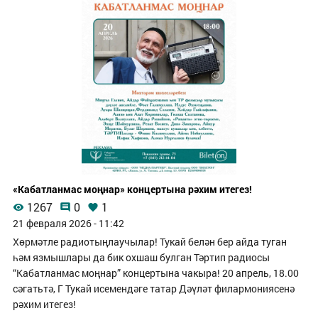
«Кабатланмас моңнар» концертына рәхим итегез!
1267
0
1
21 февраля 2026 - 11:42
Хөрмәтле радиотыңлаучылар! Тукай белән бер айда туган
һәм язмышлары да бик охшаш булган Тәртип радиосы
“Кабатланмас моңнар” концертына чакыра! 20 апрель, 18.00
сәгатьтә, Г Тукай исемендәге татар Дәүләт филармониясенә
рәхим итегез!