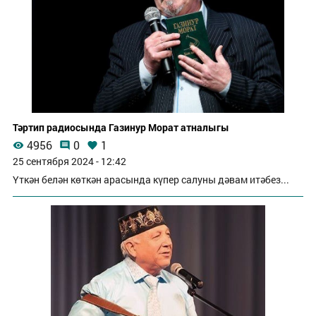
Тәртип радиосында Газинур Морат атналыгы
4956
0
1
25 сентября 2024 - 12:42
Үткән белән көткән арасында күпер салуны дәвам итәбез...