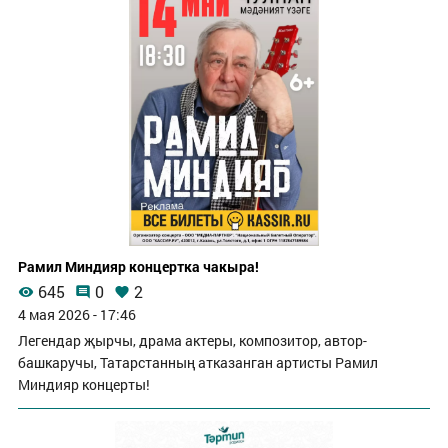
Рамил Миндияр концертка чакыра!
645
0
2
4 мая 2026 - 17:46
Легендар җырчы, драма актеры, композитор, автор-
башкаручы, Татарстанның атказанган артисты Рамил
Миндияр концерты!