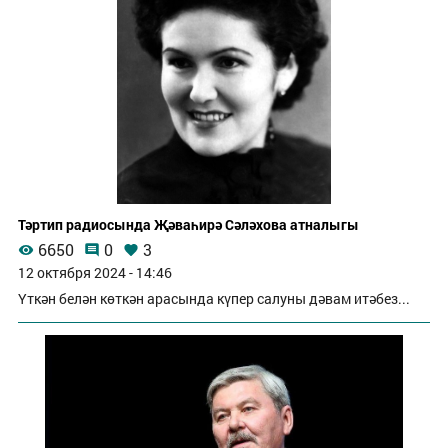
Тәртип радиосында Җәваһирә Сәләхова атналыгы
6650
0
3
12 октября 2024 - 14:46
Үткән белән көткән арасында күпер салуны дәвам итәбез...