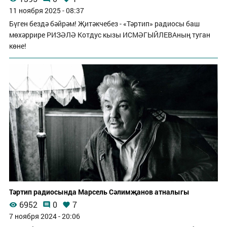
11 ноября 2025 - 08:37
Бүген бездә бәйрәм! Җитәкчебез - «Тәртип» радиосы баш
мөхәррире РИЗӘЛӘ Котдус кызы ИСМӘГЫЙЛЕВАның туган
көне!
Тәртип радиосында Марсель Сәлимҗанов атналыгы
6952
0
7
7 ноября 2024 - 20:06