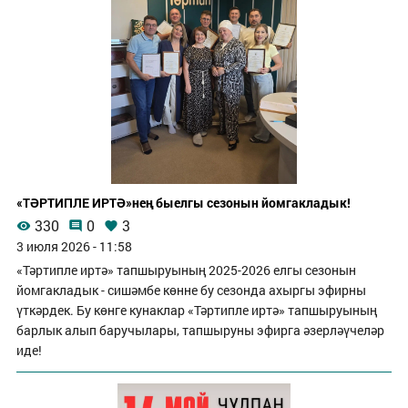
«ТӘРТИПЛЕ ИРТӘ»нең быелгы сезонын йомгакладык!
330
0
3
3 июля 2026 - 11:58
«Тәртипле иртә» тапшыруының 2025-2026 елгы сезонын
йомгакладык - сишәмбе көнне бу сезонда ахыргы эфирны
үткәрдек. Бу көнге кунаклар «Тәртипле иртә» тапшыруының
барлык алып баручылары, тапшыруны эфирга әзерләүчеләр
иде!