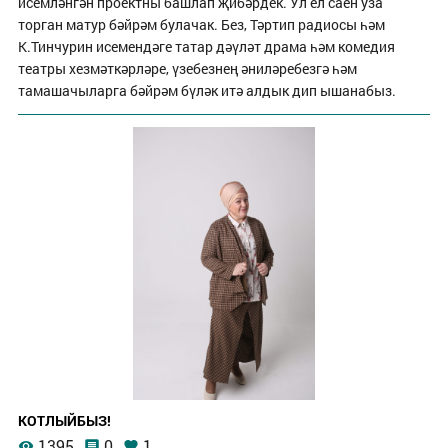
исемләнгән проектны башлап җибәрдек. Ул ел саен уза
торган матур бәйрәм булачак. Без, Тәртип радиосы һәм
К.Тинчурин исемендәге татар дәүләт драма һәм комедия
театры хезмәткәрләре, үзебезнең әниләребезгә һәм
тамашачыларга бәйрәм бүләк итә алдык дип ышанабыз.
КОТЛЫЙБЫЗ!
1395
0
1