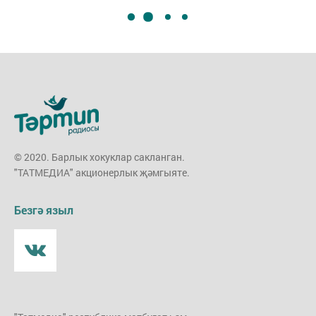
© 2020. Барлык хокуклар сакланган.
"ТАТМЕДИА" акционерлык җәмгыяте.
Безгә языл