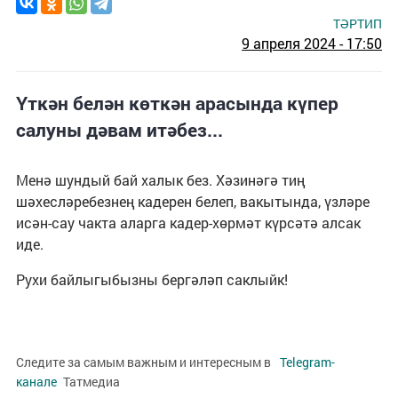
ТӘРТИП
9 апреля 2024 - 17:50
Үткән белән көткән арасында күпер
салуны дәвам итәбез...
Менә шундый бай халык без. Хәзинәгә тиң
шәхесләребезнең кадерен белеп, вакытында, үзләре
исән-сау чакта аларга кадер-хөрмәт күрсәтә алсак
иде.
Рухи байлыгыбызны бергәләп саклыйк!
Следите за самым важным и интересным в
Telegram-
канале
Татмедиа