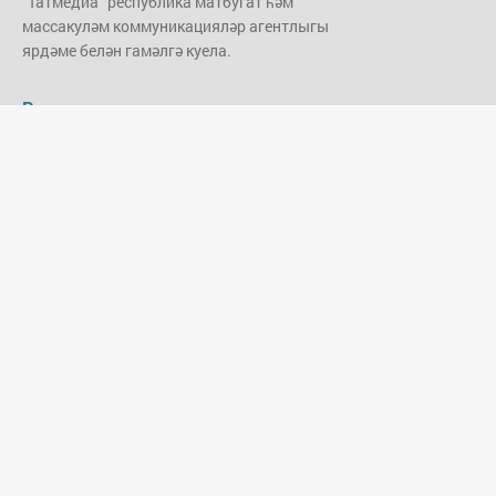
"Татмедиа" республика матбугат һәм
массакуләм коммуникацияләр агентлыгы
ярдәме белән гамәлгә куела.
Редакция адресы
Адрес:
420066, Казан шәһәре,
Декабристлар урамы, 2
Редакция телефоны:
(843) 222-06-06
radio@tartip.tatar
Эфирда элемтә, мәгълүмати технологияләр һәм гаммәви
коммуникацияләр
өлкәсендә ТР буенча федераль күзәтчелек хезмәте
тарафыннан 2020 нче
елның 20 июлендә бирелгән ЭЛ № ТУ 16-01710 номерлы