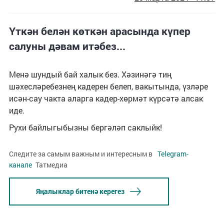
Үткән белән көткән арасында күпер
салуны дәвам итәбез...
Менә шундый бай халык без. Хәзинәгә тиң
шәхесләребезнең кадерен белеп, вакытында, үзләре
исән-сау чакта аларга кадер-хөрмәт күрсәтә алсак
иде.
Рухи байлыгыбызны бергәләп саклыйк!
Следите за самым важным и интересным в
Telegram-
канале
Татмедиа
Яңалыклар битенә керегез