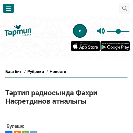
Баш бит
/
Рубрики
/
Новости
Тәртип радиосында Фәхри
Насретдинов атналыгы
Бүлешү: