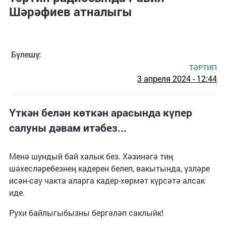
Шәрәфиев атналыгы
Бүлешү:
ТӘРТИП
3 апреля 2024 - 12:44
Үткән белән көткән арасында күпер
салуны дәвам итәбез...
Менә шундый бай халык без. Хәзинәгә тиң
шәхесләребезнең кадерен белеп, вакытында, үзләре
исән-сау чакта аларга кадер-хөрмәт күрсәтә алсак
иде.
Рухи байлыгыбызны бергәләп саклыйк!