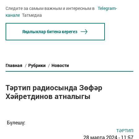
Следите за самым важным и интересным в
Telegram-
канале
Татмедиа
Яңалыклар битенә керегез
Главная
/
Рубрики
/
Новости
Тәртип радиосында Зөфәр
Хәйретдинов атналыгы
Бүлешү:
ТӘРТИП
28 марта 2024 - 11:57