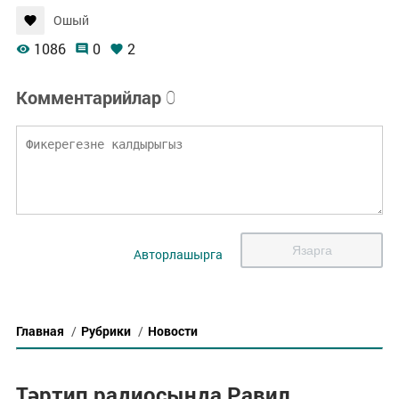
Ошый
1086
0
2
Комментарийлар
0
Язарга
Авторлашырга
Главная
/
Рубрики
/
Новости
Тәртип радиосында Равил