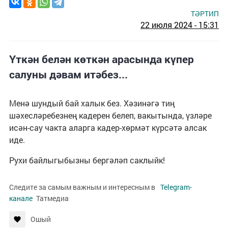
ТӘРТИП
22 июля 2024 - 15:31
Үткән белән көткән арасында күпер
салуны дәвам итәбез...
Менә шундый бай халык без. Хәзинәгә тиң
шәхесләребезнең кадерен белеп, вакытында, үзләре
исән-сау чакта аларга кадер-хөрмәт күрсәтә алсак
иде.
Рухи байлыгыбызны бергәләп саклыйк!
Следите за самым важным и интересным в
Telegram-
канале
Татмедиа
Ошый