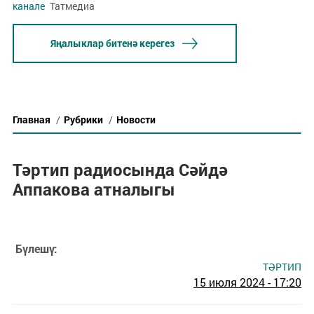
канале
Татмедиа
Яңалыклар битенә керегез
Главная
/
Рубрики
/
Новости
Тәртип радиосында Сәйдә
Аппакова атналыгы
Бүлешү:
ТӘРТИП
15 июля 2024 - 17:20