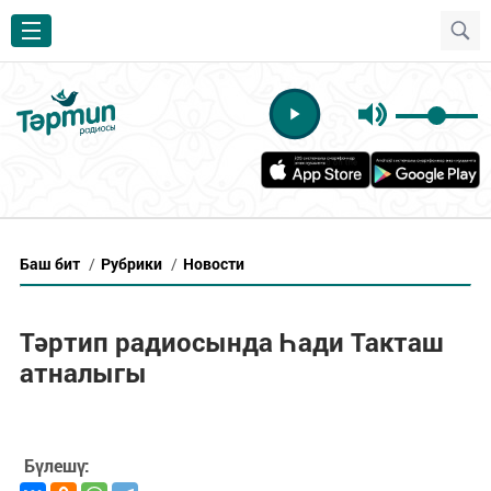
Баш бит
/
Рубрики
/
Новости
Тәртип радиосында Һади Такташ
атналыгы
Бүлешү: