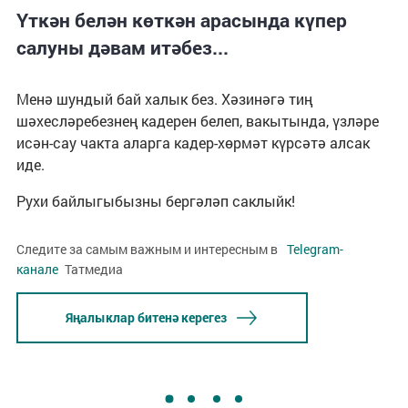
Үткән белән көткән арасында күпер
салуны дәвам итәбез...
Менә шундый бай халык без. Хәзинәгә тиң
шәхесләребезнең кадерен белеп, вакытында, үзләре
исән-сау чакта аларга кадер-хөрмәт күрсәтә алсак
иде.
Рухи байлыгыбызны бергәләп саклыйк!
Следите за самым важным и интересным в
Telegram-
канале
Татмедиа
Яңалыклар битенә керегез