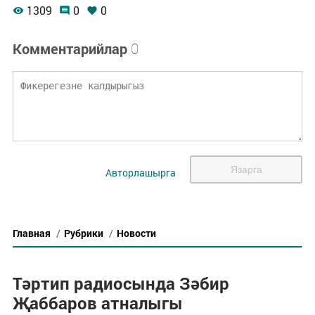
1309
0
0
Комментарийлар
0
Язарга
Авторлашырга
Главная
/
Рубрики
/
Новости
Тәртип радиосында Зәбир
Җаббаров атналыгы