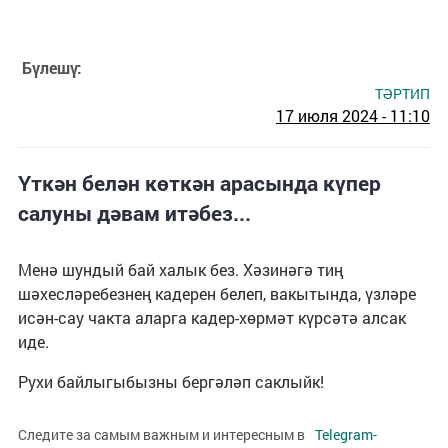
Бүлешү:
ТӘРТИП
17 июля 2024 - 11:10
Үткән белән көткән арасында күпер
салуны дәвам итәбез...
Менә шундый бай халык без. Хәзинәгә тиң
шәхесләребезнең кадерен белеп, вакытында, үзләре
исән-сау чакта аларга кадер-хөрмәт күрсәтә алсак
иде.
Рухи байлыгыбызны бергәләп саклыйк!
Следите за самым важным и интересным в
Telegram-