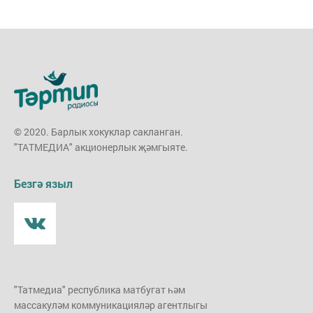
© 2020. Барлык хокуклар сакланган.
"ТАТМЕДИА" акционерлык җәмгыяте.
Безгә языл
"Татмедиа" республика матбугат һәм
массакуләм коммуникацияләр агентлыгы