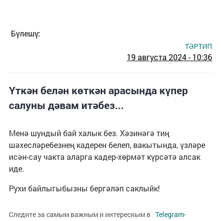
Бүлешү:
ТӘРТИП
19 августа 2024 - 10:36
Үткән белән көткән арасында күпер
салуны дәвам итәбез...
Менә шундый бай халык без. Хәзинәгә тиң
шәхесләребезнең кадерен белеп, вакытында, үзләре
исән-сау чакта аларга кадер-хөрмәт күрсәтә алсак
иде.
Рухи байлыгыбызны бергәләп саклыйк!
Следите за самым важным и интересным в
Telegram-