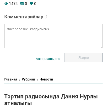
1474
0
0
Комментарийлар
0
Язарга
Авторлашырга
Главная
/
Рубрики
/
Новости
Тәртип радиосында Дания Нурлы
атналыгы