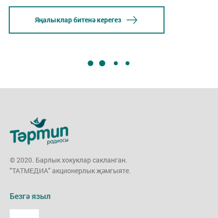
Яңалыклар битенә керегез
© 2020. Барлык хокуклар сакланган.
"ТАТМЕДИА" акционерлык җәмгыяте.
Безгә языл