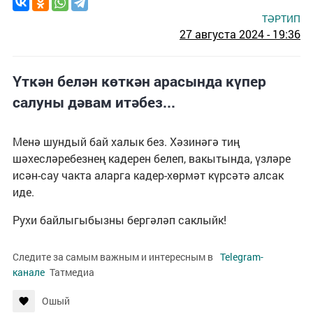
ТӘРТИП
27 августа 2024 - 19:36
Үткән белән көткән арасында күпер
салуны дәвам итәбез...
Менә шундый бай халык без. Хәзинәгә тиң
шәхесләребезнең кадерен белеп, вакытында, үзләре
исән-сау чакта аларга кадер-хөрмәт күрсәтә алсак
иде.
Рухи байлыгыбызны бергәләп саклыйк!
Следите за самым важным и интересным в
Telegram-
канале
Татмедиа
Ошый