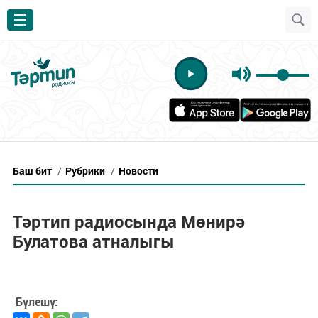
Баш бит
/
Рубрики
/
Новости
Тәртип радиосында Мөнирә
Булатова атналыгы
Бүлешү: