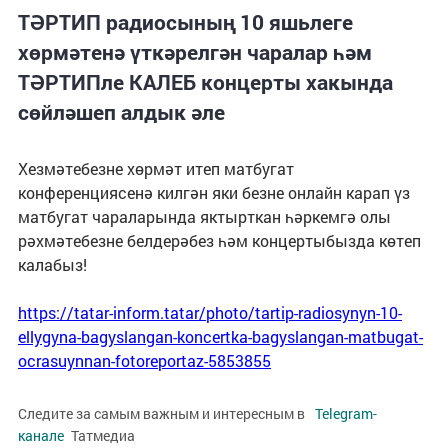
ТӘРТИП радиосының 10 яшьлеге
хөрмәтенә үткәрелгән чаралар һәм
ТӘРТИПле КАЛЕБ концерты хакында
сөйләшеп алдык әле
Хезмәтебезне хөрмәт итеп матбугат
конференциясенә килгән яки безне онлайн карап үз
матбугат чараларында яктырткан һәркемгә олы
рәхмәтебезне белдерәбез һәм концертыбызда көтеп
калабыз!
https://tatar-inform.tatar/photo/tartip-radiosynyn-10-
ellygyna-bagyslangan-koncertka-bagyslangan-matbugat-
ocrasuynnan-fotoreportaz-5853855
Следите за самым важным и интересным в
Telegram-
канале
Татмедиа