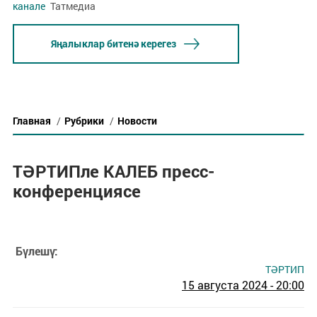
канале
Татмедиа
Яңалыклар битенә керегез
Главная
/
Рубрики
/
Новости
ТӘРТИПле КАЛЕБ пресс-
конференциясе
Бүлешү:
ТӘРТИП
15 августа 2024 - 20:00