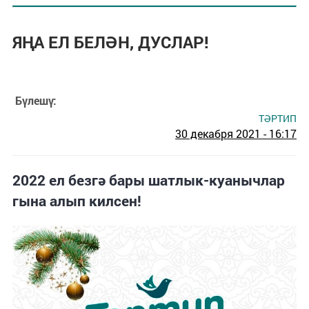
ЯҢА ЕЛ БЕЛӘН, ДУСЛАР!
Бүлешү:
ТӘРТИП
30 декабря 2021 - 16:17
2022 ел безгә бары шатлык-куанычлар
гына алып килсен!