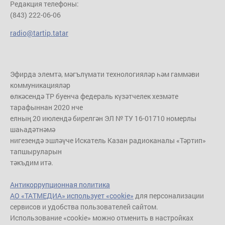
Редакция телефоны:
(843) 222-06-06
radio@tartip.tatar
Эфирда элемтә, мәгълүмати технологияләр һәм гаммәви
коммуникацияләр
өлкәсендә ТР буенча федераль күзәтчелек хезмәте
тарафыннан 2020 нче
елның 20 июлендә бирелгән ЭЛ № ТУ 16-01710 номерлы
шаһадәтнәмә
нигезендә эшләүче Искатель Казан радиоканалы «Тәртип»
тапшыруларын
тәкъдим итә.
Антикоррупционная политика
АО «ТАТМЕДИА» использует «cookie»
для персонализации
сервисов и удобства пользователей сайтом.
Использование «cookie» можно отменить в настройках