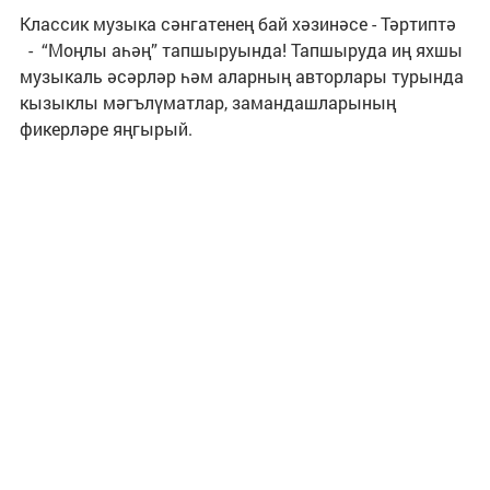
Классик музыка сәнгатенең бай хәзинәсе - Тәртиптә
- “Моңлы аһәң” тапшыруында! Тапшыруда иң яхшы
музыкаль әсәрләр һәм аларның авторлары турында
кызыклы мәгълүматлар, замандашларының
фикерләре яңгырый.