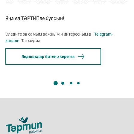
Яңа ел ТӘРТИПле булсын!
Следите за самым важным и интересным в
Telegram-
канале
Татмедиа
Яңалыклар битенә керегез