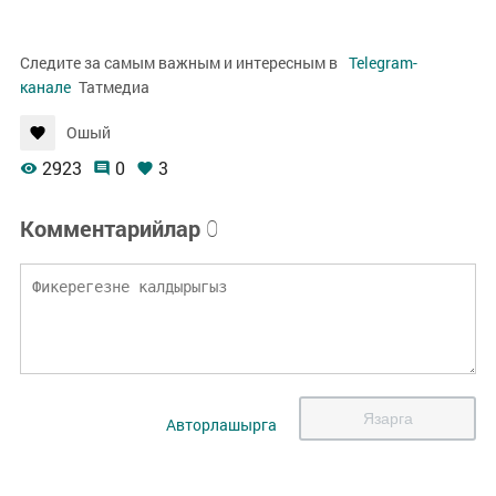
Следите за самым важным и интересным в
Telegram-
канале
Татмедиа
Ошый
2923
0
3
Комментарийлар
0
Язарга
Авторлашырга