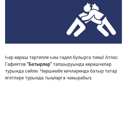
Һәр көрәш тәртипле һәм гадел булырга тиеш! Атлас
Гафиятов
“Батырлар”
тапшыруында көрәшчеләр
турында сөйли. Чәршәмбе кичләрендә батыр татар
егетләре турында тыңларга чакырабыз.