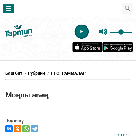
Баш бит
/
Рубрики
/
ПРОГРАММАЛАР
Моңлы аһәң
Бүлешү:
ТӘРТИП