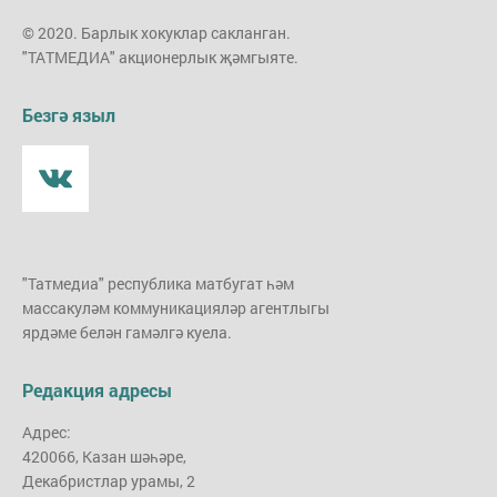
© 2020. Барлык хокуклар сакланган.
"ТАТМЕДИА" акционерлык җәмгыяте.
Безгә языл
"Татмедиа" республика матбугат һәм
массакуләм коммуникацияләр агентлыгы
ярдәме белән гамәлгә куела.
Редакция адресы
Адрес:
420066, Казан шәһәре,
Декабристлар урамы, 2