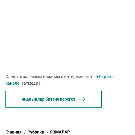
Следите за самым важным и интересным в
Telegram-
канале
Татмедиа
Яңалыклар битенә керегез
Главная
/
Рубрики
/
ЯЗМАЛАР