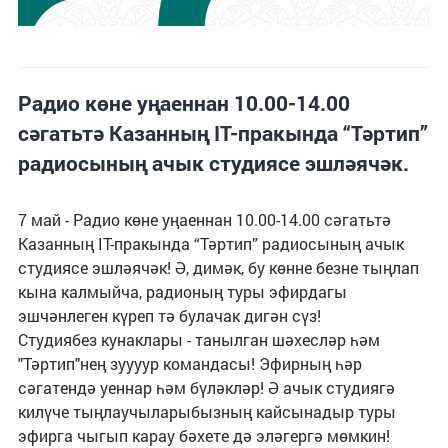
Радио көне уңаеннан 10.00-14.00
сәгатьтә Казанның IT-пракында “Тәртип”
радиосының ачык студиясе эшләячәк.
7 май - Радио көне уңаеннан 10.00-14.00 сәгатьтә
Казанның IT-пракында “Тәртип” радиосының ачык
студиясе эшләячәк! Ә, димәк, бу көнне безне тыңлап
кына калмыйча, радионың туры эфирдагы
эшчәнлеген күреп тә булачак дигән сүз!
Студиябез кунаклары - танылган шәхесләр һәм
"Тәртип"нең зуууур командасы! Эфирның һәр
сәгатендә уеннар һәм бүләкләр! Ә ачык студиягә
килүче тыңлаучыларыбызның кайсынадыр туры
эфирга чыгып карау бәхете дә эләгергә мөмкин!