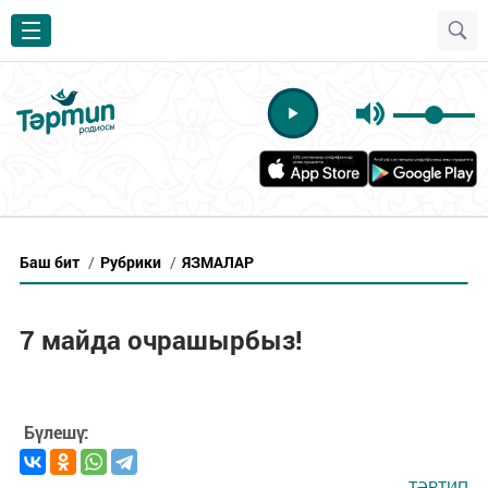
Баш бит
/
Рубрики
/
ЯЗМАЛАР
7 майда очрашырбыз!
Бүлешү:
ТӘРТИП