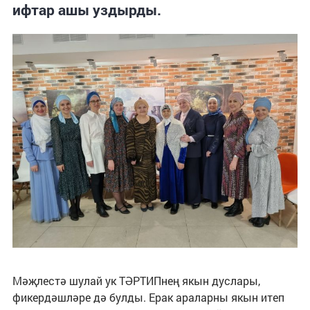
ифтар ашы уздырды.
Мәҗлестә шулай ук ТӘРТИПнең якын дуслары,
фикердәшләре дә булды. Ерак араларны якын итеп