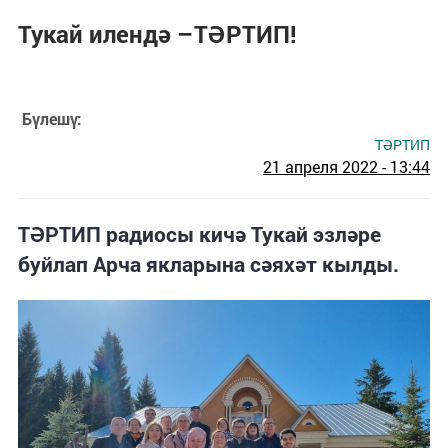
Тукай илендә –ТӘРТИП!
Бүлешү:
ТӘРТИП
21 апреля 2022 - 13:44
ТӘРТИП радиосы кичә Тукай эзләре
буйлап Арча якларына сәяхәт кылды.