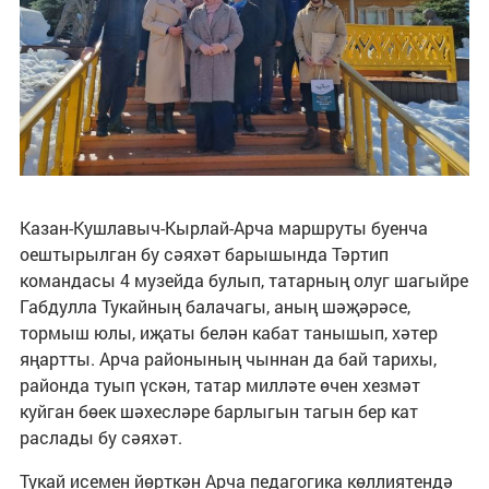
Казан-Кушлавыч-Кырлай-Арча маршруты буенча
оештырылган бу сәяхәт барышында Тәртип
командасы 4 музейда булып, татарның олуг шагыйре
Габдулла Тукайның балачагы, аның шәҗәрәсе,
тормыш юлы, иҗаты белән кабат танышып, хәтер
яңартты. Арча районының чыннан да бай тарихы,
районда туып үскән, татар милләте өчен хезмәт
куйган бөек шәхесләре барлыгын тагын бер кат
раслады бу сәяхәт.
Тукай исемен йөрткән Арча педагогика көллиятендә