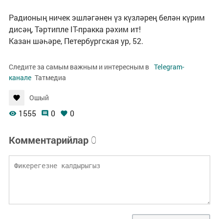
Радионың ничек эшләгәнен үз күзләрең белән күрим
дисәң, Тәртипле IT-пракка рәхим ит!
Казан шәһәре, Петербургская ур, 52.
Следите за самым важным и интересным в
Telegram-
канале
Татмедиа
Ошый
1555
0
0
Комментарийлар
0