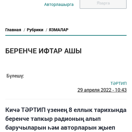
Язарга
Авторлашырга
Главная
/
Рубрики
/
ЯЗМАЛАР
БЕРЕНЧЕ ИФТАР АШЫ
Бүлешү:
ТӘРТИП
29 апреля 2022 - 10:43
Кичә ТӘРТИП үзенең 8 еллык тарихында
беренче тапкыр радионың алып
баручыларын һәм авторларын җыеп