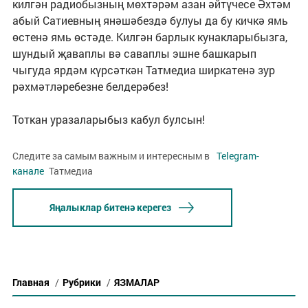
килгән радиобызның мөхтәрәм азан әйтүчесе Әхтәм
абый Сатиевның янәшәбездә булуы да бу кичкә ямь
өстенә ямь өстәде. Килгән барлык кунакларыбызга,
шундый җаваплы вә саваплы эшне башкарып
чыгуда ярдәм күрсәткән Татмедиа ширкатенә зур
рәхмәтләребезне белдерәбез!
Тоткан уразаларыбыз кабул булсын!
Следите за самым важным и интересным в
Telegram-
канале
Татмедиа
Яңалыклар битенә керегез
Главная
/
Рубрики
/
ЯЗМАЛАР