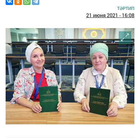
ТӘРТИП
21 июня 2021 - 16:08