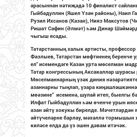
арасыннан нәтиҗәдә 10 финалист сайлан
Гыйбадуллин (Яшел Үзән районы), Наил Г
Рузил Ихсанов (Казан), Нияз Максутов (Чи
Ришат Сафин (Әлмәт) һәм Динар Шәймәрд
чыгыш ясады.
Татарстанның халык артисты, профессор 
Фазлыев, Татарстан мөфтиенең беренче у
ел" исемендәге Казан урта мөселман мәд
Татар конгрессының Аксакаллар шурасы 
Мөселманнарның үзәк диния нәзарәтияте
азаннарны тыңлап, үзара киңәшләшкәннән
мөәзине” исеменә, шулай итеп, быелгы б
Илфат Гыйбадуллин һәм өченче урын иясе
азан әйтү хокукы бирелде. Мәчетләрдән 
әйтүчеләрне барлау, мәхәллә тормышын 
киләсе елда да үз эшен дәвам итәчәк.