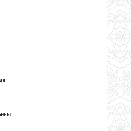
ия
занны