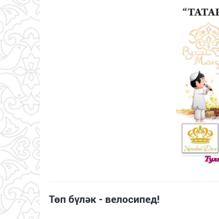
Төп бүләк - велосипед!