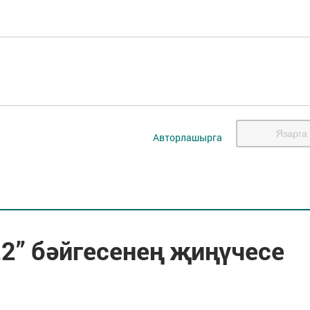
Язарга
Авторлашырга
2” бәйгесенең җиңүчесе