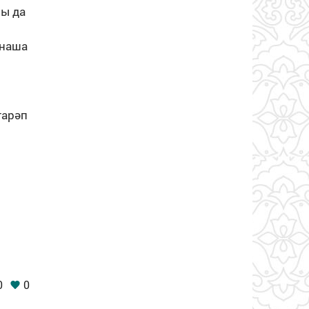
ны да
тнаша
гарәп
0
0