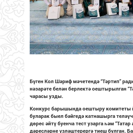
Бүген Кол Шәриф мәчетендә “Тәртип” рад
нәзарәте белән берлектә оештырылган “Та
чарасы узды.
Конкурс барышында оештыру комитеты йө
буларак быел бәйгедә катнашырга теләүч
дөрес әйтү буенча тест узарга һәм “Тат
дәресләрне үзләштерергә тиеш булган. Б