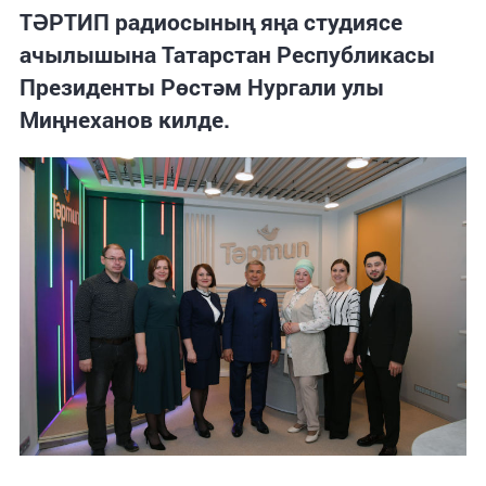
ТӘРТИП радиосының яңа студиясе
ачылышына Татарстан Республикасы
Президенты Рөстәм Нургали улы
Миңнеханов килде.