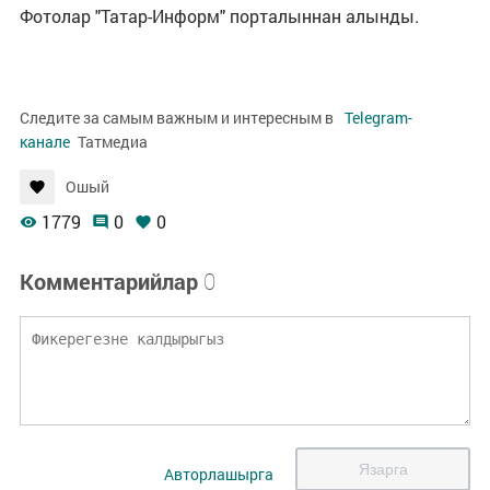
Фотолар "Татар-Информ" порталыннан алынды.
Следите за самым важным и интересным в
Telegram-
канале
Татмедиа
Ошый
1779
0
0
Комментарийлар
0
Язарга
Авторлашырга