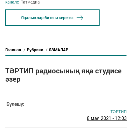
канале
Татмедиа
Яңалыклар битенә керегез
Главная
/
Рубрики
/
ЯЗМАЛАР
ТӘРТИП радиосының яңа студисе
әзер
Бүлешү:
ТӘРТИП
8 мая 2021 - 12:03