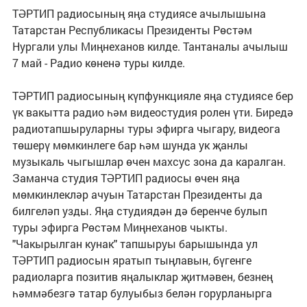
ТӘРТИП радиосының яңа студиясе ачылышына
Татарстан Республикасы Президенты Рөстәм
Нургали улы Миңнеханов килде. Тантаналы ачылыш
7 май - Радио көненә туры килде.
ТӘРТИП радиосының күпфункцияле яңа студиясе бер
үк вакытта радио һәм видеостудия ролен үти. Биредә
радиотапшыруларны туры эфирга чыгару, видеога
төшерү мөмкинлеге бар һәм шунда ук җанлы
музыкаль чыгышлар өчен махсус зона да каралган.
Заманча студия ТӘРТИП радиосы өчен яңа
мөмкинлекләр ачуын Татарстан Президенты да
билгеләп узды. Яңа студиядән дә беренче булып
туры эфирга Рөстәм Миңнеханов чыкты.
"Чакырылган кунак" тапшыруы барышында ул
ТӘРТИП радиосын яратып тыңлавын, бүгенге
радиоларга позитив яңалыклар җитмәвен, безнең
һәммәбезгә татар булуыбыз белән горурланырга