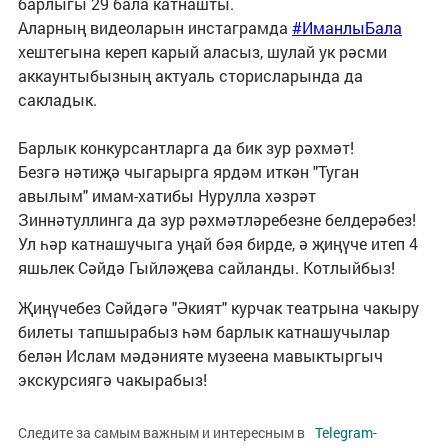
барлыгы 29 бала катнашты.
Аларның видеоларын инстаграмда
#ИманлыБала
хештегына кереп карый аласыз, шулай ук рәсми
аккаунтыбызның актуаль сторисларында да
сакладык.
Барлык конкурсантларга да бик зур рәхмәт!
Безгә нәтиҗә чыгарырга ярдәм иткән "Туган
авылым" имам-хатибы Нурулла хәзрәт
Зиннәтуллинга да зур рәхмәтләребезне белдерәбез!
Ул һәр катнашучыга уңай бәя бирде, ә җиңүче итеп 4
яшьлек Сәйдә Гыйләҗева сайланды. Котлыйбыз!
Җиңүчебез Сәйдәгә "Әкият" курчак театрына чакыру
билеты тапшырабыз һәм барлык катнашучылар
белән Ислам мәдәнияте музеена мавыктыргыч
экскурсиягә чакырабыз!
Следите за самым важным и интересным в
Telegram-