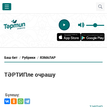
Баш бит
/
Рубрики
/
ЯЗМАЛАР
ТӘРТИПле очрашу
Бүлешү:
ТӘРТИП