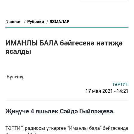
Главная
/
Рубрики
/
ЯЗМАЛАР
ИМАНЛЫ БАЛА бәйгесенә нәтиҗә
ясалды
Бүлешү:
ТӘРТИП
17 мая 2021 - 14:21
Җиңүче 4 яшьлек Сәйдә Гыйләҗева.
ТӘРТИП радиосы үткәргән "Иманлы бала" бәйгесендә