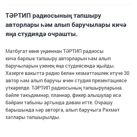
ТӘРТИП радиосының тапшыру
авторлары һәм алып баручылары кичә
яңа студиядә очрашты.
Матбугат көне уңаеннан ТӘРТИП радиосы
кичә барлык тапшыру авторларын һәм алып
баручыларын үзенең яңа студиясендә җыйды.
Хәзерге вакытта радио белән хезмәттәшлек итүче 30
автор һәм алып баручы өчен студия презентациясе
үткәрелде. ТӘРТИП радиосының тапшыруларына
бәйле тәкъдимнәр, планнар, фикер алышулар исә
бәйрәм табыны артында дәвам итте. Очрашу
барышында һәр авторга, алып баручыга Рәхмәт
хатлары тапшырылды.