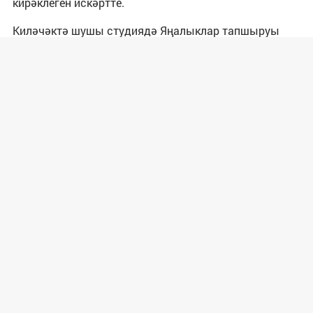
кирәклеген искәртте.
Киләчәктә шушы студиядә Яңалыклар тапшыруы
чыга башлаячак. Туры эфирда иртәнге тапшыру
чыгару да планлаштырылган.
ТЕГИ:
ГЛАВНЫЙ СЛАЙДЕР
Следите за самым важным и интересным в
Telegram-
канале
Татмедиа
Яңалыклар битенә керегез