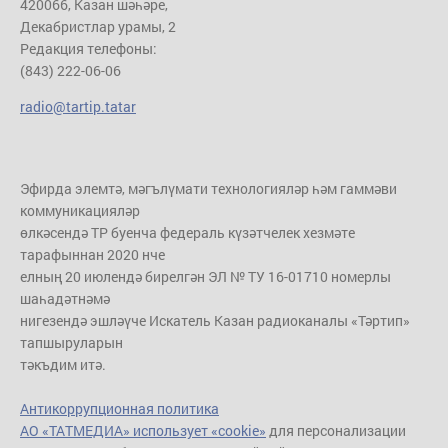
420066, Казан шәһәре,
Декабристлар урамы, 2
Редакция телефоны:
(843) 222-06-06
radio@tartip.tatar
Эфирда элемтә, мәгълүмати технологияләр һәм гаммәви
коммуникацияләр
өлкәсендә ТР буенча федераль күзәтчелек хезмәте
тарафыннан 2020 нче
елның 20 июлендә бирелгән ЭЛ № ТУ 16-01710 номерлы
шаһадәтнәмә
нигезендә эшләүче Искатель Казан радиоканалы «Тәртип»
тапшыруларын
тәкъдим итә.
Антикоррупционная политика
АО «ТАТМЕДИА» использует «cookie»
для персонализации