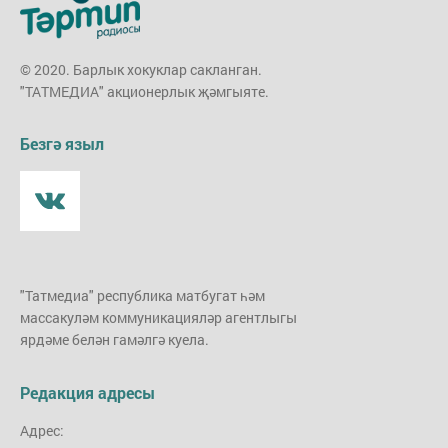
© 2020. Барлык хокуклар сакланган.
"ТАТМЕДИА" акционерлык җәмгыяте.
Безгә языл
"Татмедиа" республика матбугат һәм
массакуләм коммуникацияләр агентлыгы
ярдәме белән гамәлгә куела.
Редакция адресы
Адрес: