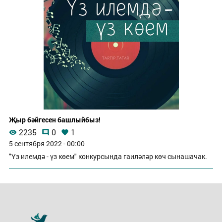
Җыр бәйгесен башлыйбыз!
2235
0
1
5 сентября 2022 - 00:00
"Үз илемдә - үз көем" конкурсында гаиләләр көч сынашачак.