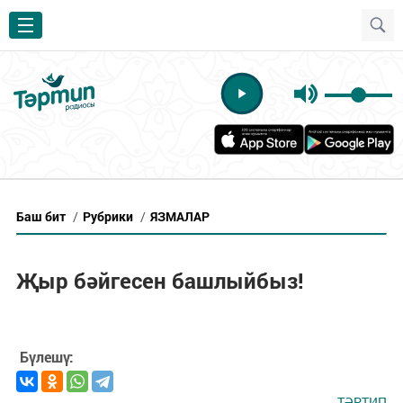
Баш бит
/
Рубрики
/
ЯЗМАЛАР
Җыр бәйгесен башлыйбыз!
Бүлешү:
ТӘРТИП