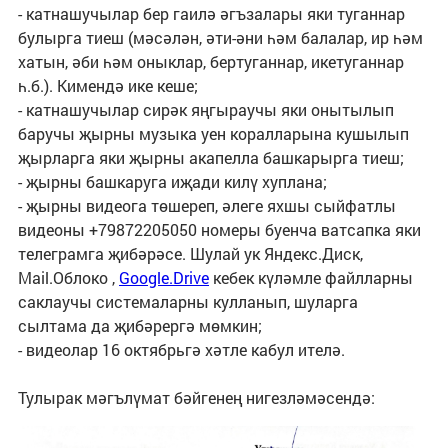
- катнашучылар бер гаилә әгъзалары яки туганнар
булырга тиеш (мәсәлән, әти-әни һәм балалар, ир һәм
хатын, әби һәм оныклар, бертуганнар, икетуганнар
һ.б.). Кимендә ике кеше;
- катнашучылар сирәк яңгыраучы яки онытылып
баручы җырны музыка уен коралларына кушылып
җырларга яки җырны акапелла башкарырга тиеш;
- җырны башкаруга иҗади килү хуплана;
- җырны видеога төшереп, әлеге яхшы сыйфатлы
видеоны +79872205050 номеры буенча ватсапка яки
телеграмга җибәрәсе. Шулай ук Яндекс.Диск,
Mail.Облоко ,
Google.Drive
кебек күләмле файлларны
саклаучы системаларны кулланып, шуларга
сылтама да җибәрергә мөмкин;
- видеолар 16 октябрьгә хәтле кабул ителә.
Тулырак мәгълүмат бәйгенең нигезләмәсендә: