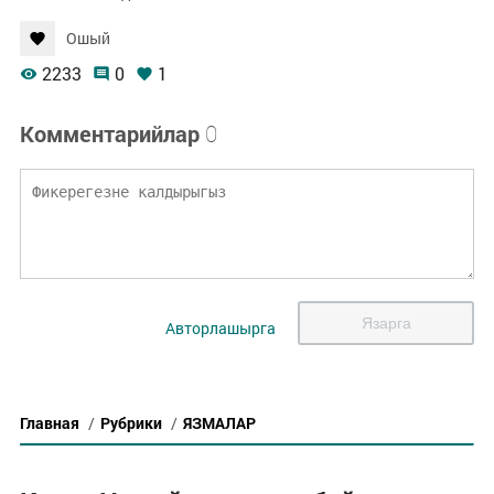
Ошый
2233
0
1
Комментарийлар
0
Язарга
Авторлашырга
Главная
/
Рубрики
/
ЯЗМАЛАР