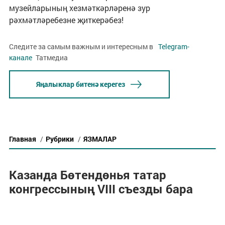
музейларының хезмәткәрләренә зур
рәхмәтләребезне җиткерәбез!
Следите за самым важным и интересным в
Telegram-
канале
Татмедиа
Яңалыклар битенә керегез
Главная
/
Рубрики
/
ЯЗМАЛАР
Казанда Бөтендөнья татар
конгрессының VIII съезды бара