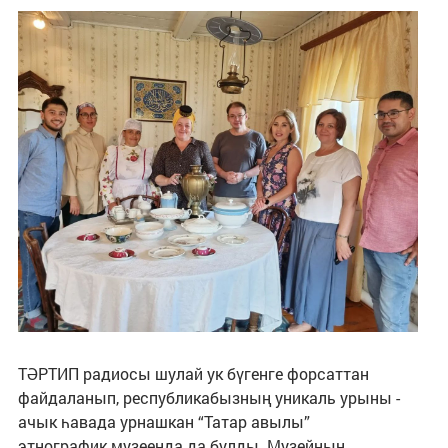
ТӘРТИП радиосы шулай ук бүгенге форсаттан
файдаланып, республикабызның уникаль урыны -
ачык һавада урнашкан “Татар авылы”
этнографик музеенда да булды. Музейның