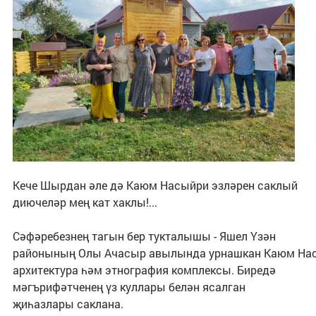
Кече Шырдан әле дә Каюм Насыйри эзләрен саклый
диючеләр мең кат хаклы!...
Сәфәребезнең тагын бер тукталышы - Яшел Үзән
районының Олы Ачасыр авылында урнашкан Каюм Нас
архитектура һәм этнография комплексы. Биредә
мәгърифәтченең үз куллары белән ясалган
җиһазлары саклана.