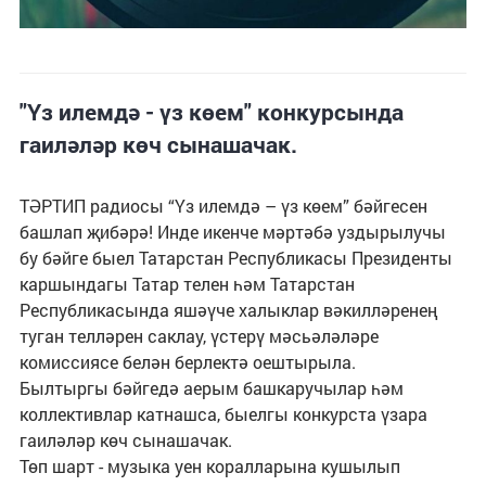
"Үз илемдә - үз көем" конкурсында
гаиләләр көч сынашачак.
ТӘРТИП радиосы “Үз илемдә – үз көем” бәйгесен
башлап җибәрә! Инде икенче мәртәбә уздырылучы
бу бәйге быел Татарстан Республикасы Президенты
каршындагы Татар телен һәм Татарстан
Республикасында яшәүче халыклар вәкилләренең
туган телләрен саклау, үстерү мәсьәләләре
комиссиясе белән берлектә оештырыла.
Былтыргы бәйгедә аерым башкаручылар һәм
коллективлар катнашса, быелгы конкурста үзара
гаиләләр көч сынашачак.
Төп шарт - музыка уен коралларына кушылып