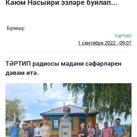
Каюм Насыйри эзләре буйлап...
Бүлешү:
ТӘРТИП
1 сентября 2022 - 09:07
ТӘРТИП радиосы мәдәни сәфәрләрен
дәвам итә.