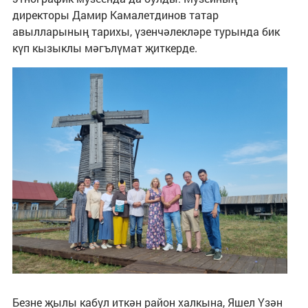
директоры Дамир Камалетдинов татар
авылларының тарихы, үзенчәлекләре турында бик
күп кызыклы мәгълүмат җиткерде.
Безне җылы кабул иткән район халкына, Яшел Үзән