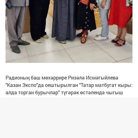
Радионың баш мөхәррире Ризәлә Исмәгыйлева
"Казан Экспо"да оештырылган "Татар матбугат кыры:
алда торган бурычлар" түгәрәк өстәлендә чыгыш
ясады. Биредә Татарстан һәм Татарстаннан читтә
яшәп, милләткә хезмәт итүче матбугат чаралары
редакторлары, җитәкчеләре үз тәҗрибәләре белән
уртаклашты.