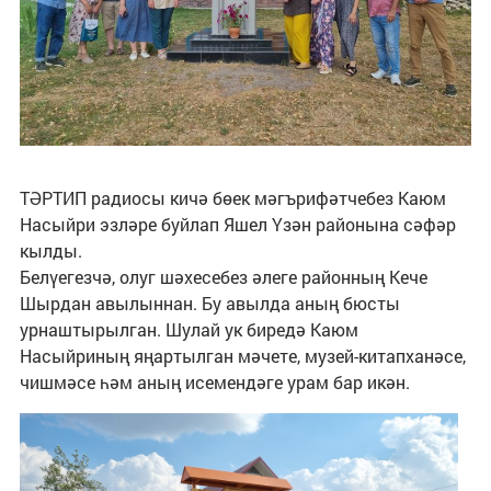
ТӘРТИП радиосы кичә бөек мәгърифәтчебез Каюм
Насыйри эзләре буйлап Яшел Үзән районына сәфәр
кылды.
Белүегезчә, олуг шәхесебез әлеге районның Кече
Шырдан авылыннан. Бу авылда аның бюсты
урнаштырылган. Шулай ук биредә Каюм
Насыйриның яңартылган мә­чете, музей-китапханәсе,
чишмәсе һәм аның исемендәге урам бар икән.