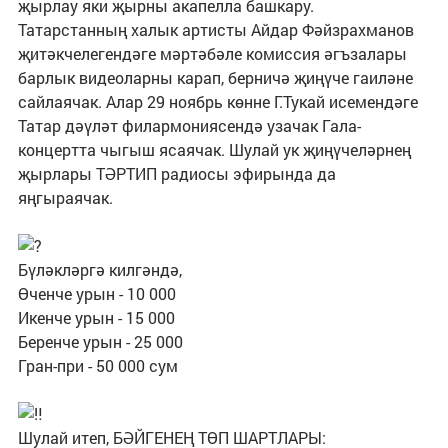
җырлау яки җырны акапелла башкару.
Татарстанның халык артисты Айдар Фәйзрахманов
җитәкчелегендәге мәртәбәле комиссия әгъзалары
барлык видеоларны карап, берничә җиңүче гаиләне
сайлаячак. Алар 29 ноябрь көнне Г.Тукай исемендәге
Татар дәүләт филармониясендә узачак Гала-
концертта чыгыш ясаячак. Шулай ук җиңүчеләрнең
җырлары ТӘРТИП радиосы эфирында да
яңгыраячак.
Бүләкләргә килгәндә,
Өченче урын - 10 000
Икенче урын - 15 000
Беренче урын - 25 000
Гран-при - 50 000 сум
Шулай итеп, БӘЙГЕНЕҢ ТӨП ШАРТЛАРЫ: