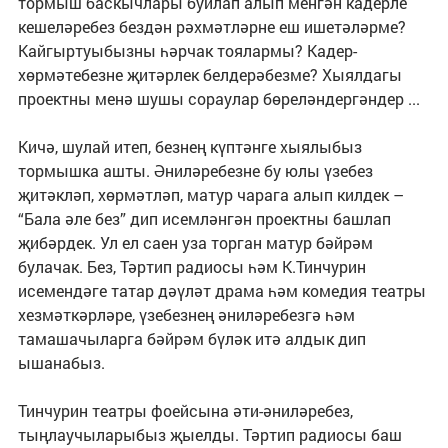
тормыш баскычлары буйлап алып менгән кадерле
кешеләребез бездән рәхмәтләрне еш ишетәләрме?
Кайгыртуыбызны һәрчак тоялармы? Кадер-
хөрмәтебезне җитәрлек белдерәбезме? Хыялдагы
проектны менә шушы сораулар бөреләндергәндер ...
Кичә, шулай итеп, безнең күптәнге хыялыбыз
тормышка ашты. Әниләребезне бу юлы үзебез
җитәкләп, хөрмәтләп, матур чарага алып килдек –
“Бала әле без” дип исемләнгән проектны башлап
җибәрдек. Ул ел саен уза торган матур бәйрәм
булачак. Без, Тәртип радиосы һәм К.Тинчурин
исемендәге татар дәүләт драма һәм комедия театры
хезмәткәрләре, үзебезнең әниләребезгә һәм
тамашачыларга бәйрәм бүләк итә алдык дип
ышанабыз.
Тинчурин театры фоейсына әти-әниләребез,
тыңлаучыларыбыз җыелды. Тәртип радиосы баш