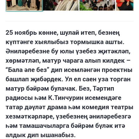
25 ноябрь көнне, шулай итеп, безнең
күптәнге хыялыбыз тормышка ашты.
Әниләребезне бу юлы үзебез җитәкләп,
хөрмәтләп, матур чарага алып килдек –
“Бала әле без” дип исемләнгән проектны
башлап җибәрдек. Ул ел саен уза торган
матур бәйрәм булачак. Без, Тәртип
радиосы һәм К.Тинчурин исемендәге
татар дәүләт драма һәм комедия театры
хезмәткәрләре, үзебезнең әниләребезгә
һәм тамашачыларга бәйрәм бүләк итә
алдык дип ышанабыз.