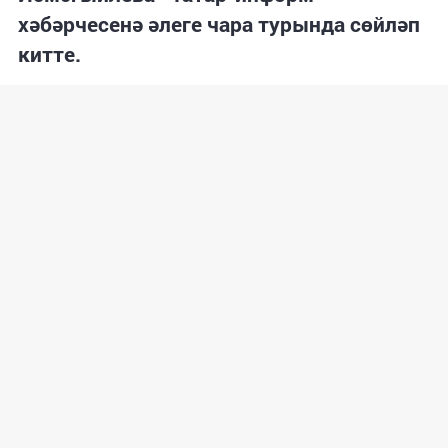
хәбәрчесенә әлеге чара турында сөйләп
китте.
Материалны тулырак шушы сылтама аша кереп укый
аласыз: