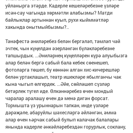
уйланырга этәрде. Кадерле кешеләребезне үзләре
исән-сау чагында хөрмәтли алабызмы? Матди
байлыклар артыннан куып, рухи кыйммәтләр
хакында онытмыйбызмы?..
Тәнәфестә әниләребез белән бергәләп, тәмләп чәй
эчтек, чын күңелдән әзерләнгән бүләкләребезне
тапшырдык. ...Әниләрнең күңелләрен күрә алуыбызга
алар белән бергә сабый бала кебек сөенешеп,
фотоларга төшеп, бу көннән алган хис-кичерешләр
белән уртаклашып, театр ишекләре ябылганчы чак
кына чыгып өлгердек. ...Әйе, сөйләшеп сүзләр
бетәрлек түгел иде. Өлкәннәребез өчен мондый
чаралар аралашу өчен дә менә дигән форсат.
Тормышта үз урыннарын тапкан, инде үзләре
дәрәҗәле, абаруйлы шәхесләргә әйләнгән, әмма
алар өчен һәрчак сабый булып калачак балалары
янында кадерле әнкәйләребездән горурлык, соклану,