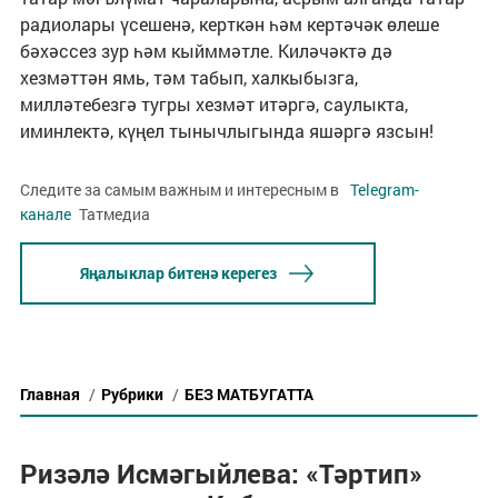
радиолары үсешенә, керткән һәм кертәчәк өлеше
бәхәссез зур һәм кыйммәтле. Киләчәктә дә
хезмәттән ямь, тәм табып, халкыбызга,
милләтебезгә тугры хезмәт итәргә, саулыкта,
иминлектә, күңел тынычлыгында яшәргә язсын!
Следите за самым важным и интересным в
Telegram-
канале
Татмедиа
Яңалыклар битенә керегез
Главная
/
Рубрики
/
БЕЗ МАТБУГАТТА
Ризәлә Исмәгыйлева: «Тәртип»