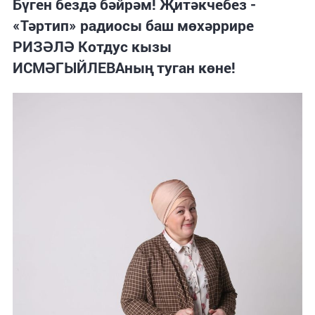
Бүген бездә бәйрәм! Җитәкчебез -
«Тәртип» радиосы баш мөхәррире
РИЗӘЛӘ Котдус кызы
ИСМӘГЫЙЛЕВАның туган көне!