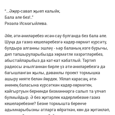
“...Әҗер-савап җыеп калыйк,
Бала әле без!..”
Ризәлә Исмәгыйлева.
Әйе, әти-әниләребез исән-сау булганда без бала әле.
Шуңа да газиз кешеләребезгә кадер-хөрмәт күрсәтү,
булдыра алганны эшләү - һәр баланың изге бурычы,
дип тапшыруларыбызда хөрмәтле хәзрәтләребез,
абыстайларыбыз да кат-кат кабатлый. Тәртип
радиосы ачылганнан бирле үз әти-әниләребезгә дә
багышланган җылы, дәвамлы проект тормышка
ашыру нияте белән йөрдек. Уйлап карасаң, әти-
әнинең баласына күрсәткән кадер-хөрмәтен,
кайгыртуын бернинди бизмәннәргә салып та үлчәп
булмыйдыр. Ә без җитәрлек кадерлибезме газиз
кешеләребезне? Безне тормышта беренче
адымнарыбызны атларга өйрәткән, көн дә җитәкләп,