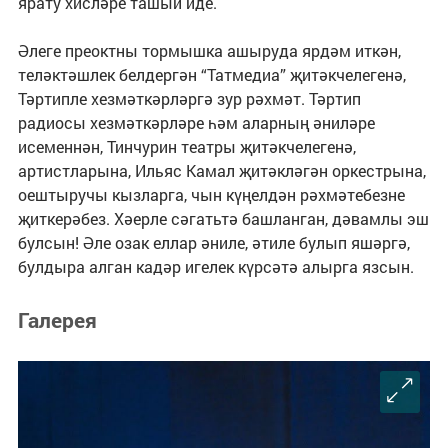
ярату хисләре ташый иде.
Әлеге преоктны тормышка ашыруда ярдәм иткән,
теләктәшлек белдергән “Татмедиа” җитәкчелегенә,
Тәртипле хезмәткәрләргә зур рәхмәт. Тәртип
радиосы хезмәткәрләре һәм аларның әниләре
исеменнән, Тинчурин театры җитәкчелегенә,
артистларына, Ильяс Камал җитәкләгән оркестрына,
оештыручы кызларга, чын күңелдән рәхмәтебезне
җиткерәбез. Хәерле сәгатьтә башланган, дәвамлы эш
булсын! Әле озак еллар әниле, әтиле булып яшәргә,
булдыра алган кадәр игелек күрсәтә алырга язсын.
Галерея