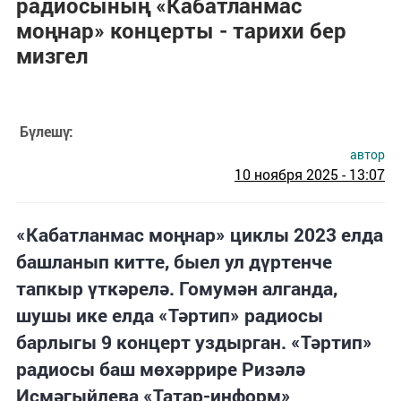
радиосының «Кабатланмас
моңнар» концерты - тарихи бер
мизгел
Бүлешү:
автор
10 ноября 2025 - 13:07
«Кабатланмас моңнар» циклы 2023 елда
башланып китте, быел ул дүртенче
тапкыр үткәрелә. Гомумән алганда,
шушы ике елда «Тәртип» радиосы
барлыгы 9 концерт уздырган. «Тәртип»
радиосы баш мөхәррире Ризәлә
Исмәгыйлева «Татар-информ»