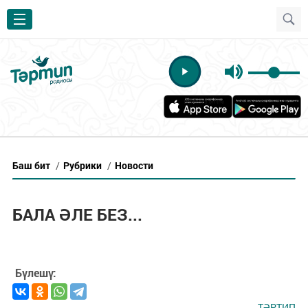
Баш бит
/
Рубрики
/
Новости
БАЛА ӘЛЕ БЕЗ...
Бүлешү:
ТӘРТИП