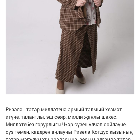
Ризәлә - татар милләтенә армый-талмый хезмәт
итүче, талантлы, эш сөяр, милли җанлы шәхес.
Милләтебез горурлыгы! Һәр сүзен үлчәп сөйләүче,
сүз тәмен, кадерен аңлаучы Ризәлә Котдус кызының
татар мәгълүмат чараларына, аерым алганда татар