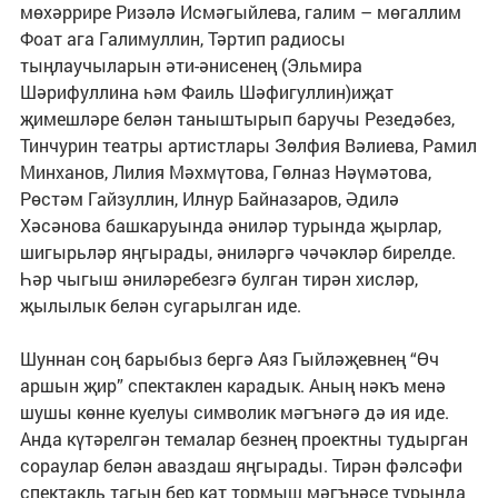
мөхәррире Ризәлә Исмәгыйлева, галим – мөгаллим
Фоат ага Галимуллин, Тәртип радиосы
тыңлаучыларын әти-әнисенең (Эльмира
Шәрифуллина һәм Фаиль Шәфигуллин)иҗат
җимешләре белән таныштырып баручы Резедәбез,
Тинчурин театры артистлары Зөлфия Вәлиева, Рамил
Минханов, Лилия Мәхмүтова, Гөлназ Нәүмәтова,
Рөстәм Гайзуллин, Илнур Байназаров, Әдилә
Хәсәнова башкаруында әниләр турында җырлар,
шигырьләр яңгырады, әниләргә чәчәкләр бирелде.
Һәр чыгыш әниләребезгә булган тирән хисләр,
җылылык белән сугарылган иде.
Шуннан соң барыбыз бергә Аяз Гыйләҗевнең “Өч
аршын җир” спектаклен карадык. Аның нәкъ менә
шушы көнне куелуы символик мәгънәгә дә ия иде.
Анда күтәрелгән темалар безнең проектны тудырган
сораулар белән аваздаш яңгырады. Тирән фәлсәфи
спектакль тагын бер кат тормыш мәгънәсе турында