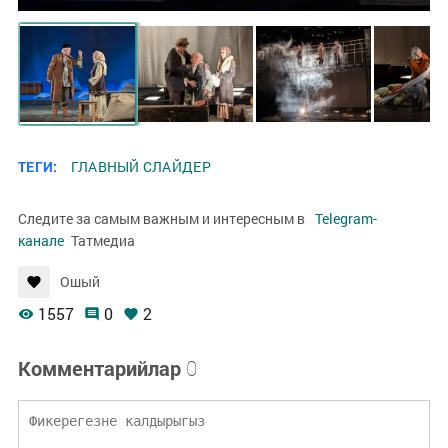
ТЕГИ:
ГЛАВНЫЙ СЛАЙДЕР
Следите за самым важным и интересным в
Telegram-
канале
Татмедиа
Ошый
1557
0
2
Комментарийлар
0