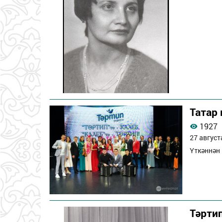
Татар
1927
27 август
Үткәннән 
Тәрти