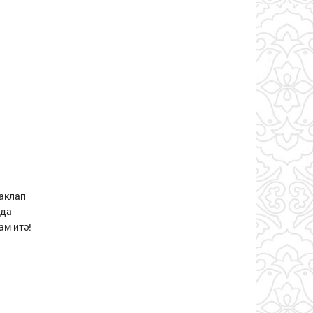
саклап
нда
ам итә!