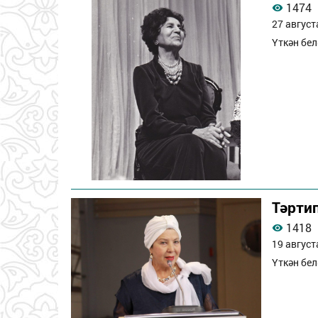
1474
27 август
Үткән бел
Тәрти
1418
19 август
Үткән бел