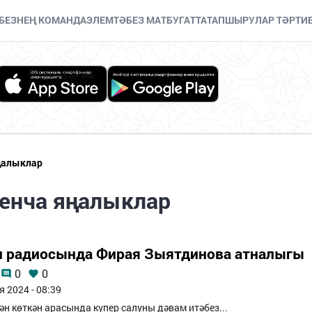
БЕЗНЕҢ КОМАНДА
ЭЛЕМТӘ
БЕЗ МАТБУГАТТА
ТАПШЫРУЛАР ТӘРТИ
ңалыклар
уенча яңалыклар
п радиосында Фирая Зыятдинова атналыгы
0
0
я 2024 - 08:39
ән көткән арасында күпер салуны дәвам итәбез...