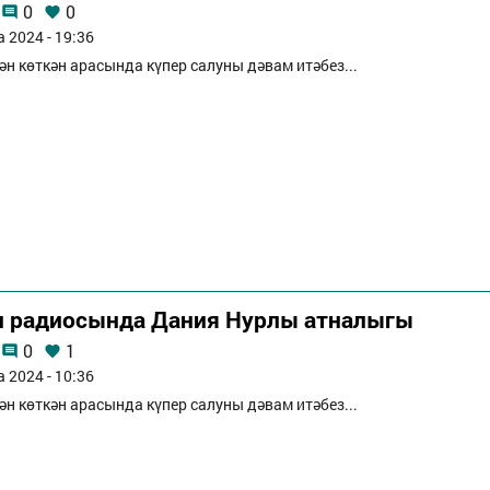
0
0
а 2024 - 19:36
ән көткән арасында күпер салуны дәвам итәбез...
п радиосында Дания Нурлы атналыгы
0
1
а 2024 - 10:36
ән көткән арасында күпер салуны дәвам итәбез...