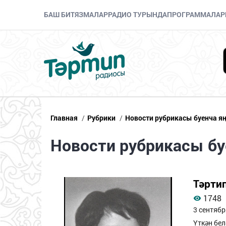
БАШ БИТ
ЯЗМАЛАР
РАДИО ТУРЫНДА
ПРОГРАММАЛАР
Главная
/
Рубрики
/
Новости рубрикасы буенча я
Новости рубрикасы б
Тәрти
1748
3 сентябр
Үткән бел