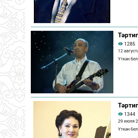
Тәрти
1285
12 август
Үткән бел
Тәрти
1344
29 июля 2
Үткән бел