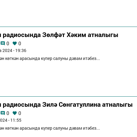
п радиосында Зөлфәт Хәким атналыгы
0
0
а 2024 - 19:36
ән көткән арасында күпер салуны дәвам итәбез...
п радиосында Зилә Сөнгатуллина атналыгы
0
0
024 - 11:55
ән көткән арасында күпер салуны дәвам итәбез...