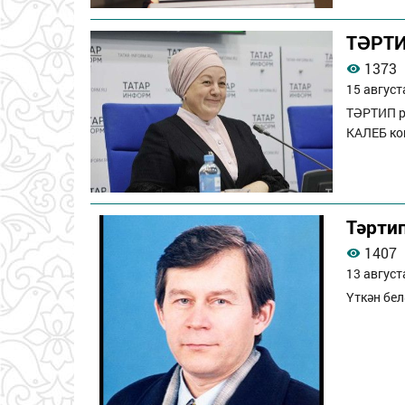
ТӘРТИ
1373
15 август
ТӘРТИП р
КАЛЕБ ко
Тәрти
1407
13 август
Үткән бел