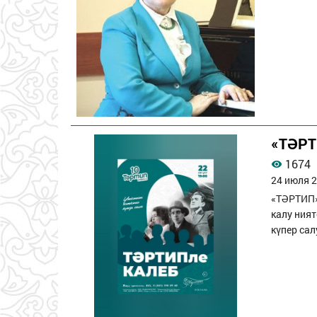
«ТӘРТ
1674
24 июля 2
«ТӘРТИП»
калу ния
күпер са