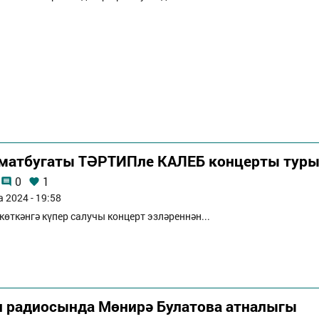
 матбугаты ТӘРТИПле КАЛЕБ концерты тур
0
1
а 2024 - 19:58
көткәнгә күпер салучы концерт эзләреннән...
п радиосында Мөнирә Булатова атналыгы