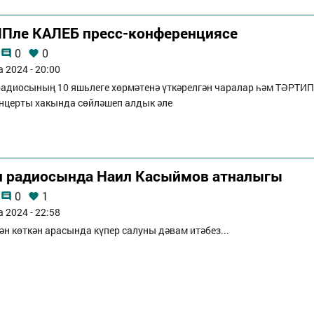
Пле КАЛЕБ пресс-конференциясе
0
0
а 2024 - 20:00
адиосының 10 яшьлеге хөрмәтенә үткәрелгән чаралар һәм ТӘРТИП
нцерты хакында сөйләшеп алдык әле
п радиосында Наил Касыймов атналыгы
0
1
а 2024 - 22:58
ән көткән арасында күпер салуны дәвам итәбез...