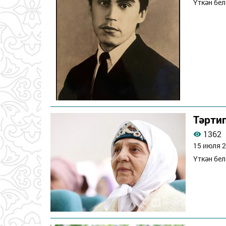
Үткән бел
Тәрти
1362
15 июля 2
Үткән бел