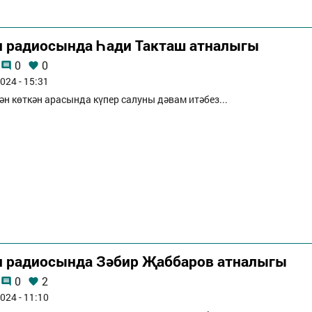
п радиосында Һади Такташ атналыгы
0
0
024 - 15:31
ән көткән арасында күпер салуны дәвам итәбез...
п радиосында Зәбир Җаббаров атналыгы
0
2
024 - 11:10