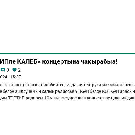
ИПле КАЛЕБ» концертына чакырабыз!
0
2
024 - 15:37
 - татарның тарихын, әдәбиятен, мәдәниятен, рухи кыйммәтләрен 
те белән эшләүче чын халык радиосы! ҮТКӘН белән КӨТКӘН арасы
лучы ТӘРТИП радиосы 10 яшьлеге уңаеннан концертлар циклын дәв