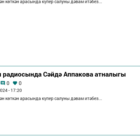
ән көткән арасында күпер салуны дәвам итәбез...
п радиосында Сәйдә Аппакова атналыгы
0
0
024 - 17:20
ән көткән арасында күпер салуны дәвам итәбез...